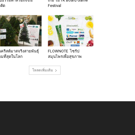
็บธรรมดาหรือถึงขั้น
เกม ใน TK Board Game
าตัด
Festival
นคริสต์มาสจริงสายพันธุ์
FLOWNOTE ไซรัป
มที่สุดในโลก
สมุนไพรเพื่อสุขภาพ
โหลดเพิ่มเติม