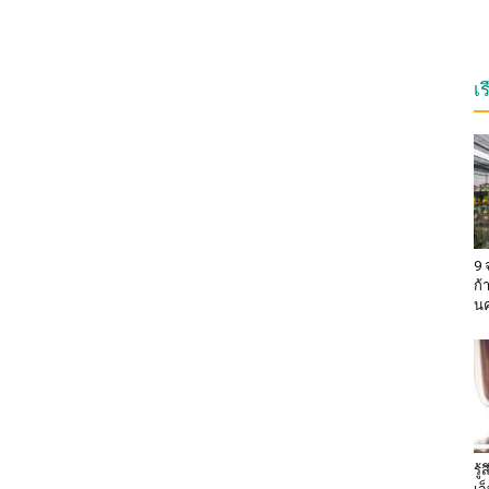
เ
9 
ก้
น
รู