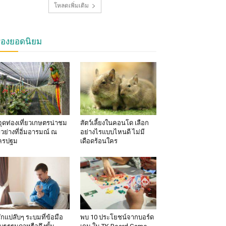
โหลดเพิ่มเติม
รื่องยอดนิยม
จุดท่องเที่ยวเกษตรน่าชม
สัตว์เลี้ยงในคอนโด เลือก
าวย่างที่อิ่มอารมณ์ ณ
อย่างไรแบบไหนดี ไม่มี
ครปฐม
เดือดร้อนใคร
้สึกแปล๊บๆ ระบมที่ข้อมือ
พบ 10 ประโยชน์จากบอร์ด