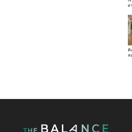
เจ
ผ่
ต้
หอ