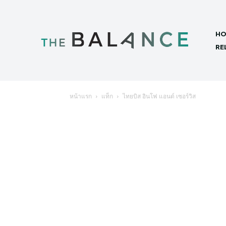
HO
RE
หน้าแรก
แท็ก
ไทยบิส อินโฟ แอนด์ เซอร์วิส