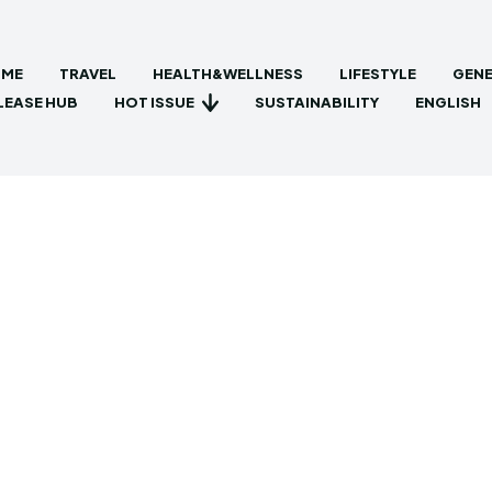
ME
TRAVEL
HEALTH&WELLNESS
LIFESTYLE
GENE
HOT ISSUE
LEASE HUB
SUSTAINABILITY
ENGLISH