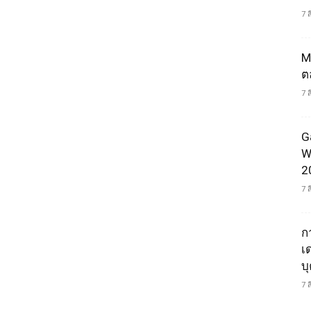
7 
M
ต
7 
G
W
2
7 
ก
เ
บ
7 