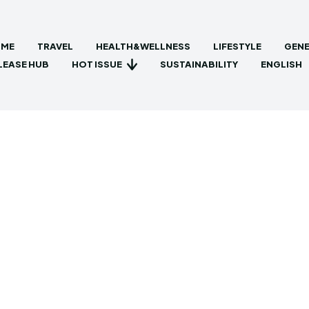
ME
TRAVEL
HEALTH&WELLNESS
LIFESTYLE
GENE
HOT ISSUE
LEASE HUB
SUSTAINABILITY
ENGLISH