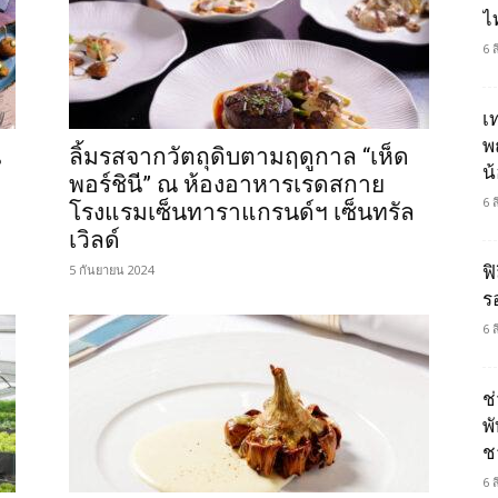
ไ
6 
เ
พ
ู
ลิ้มรสจากวัตถุดิบตามฤดูกาล “เห็ด
น
พอร์ชินี” ณ ห้องอาหารเรดสกาย
6 
โรงแรมเซ็นทาราแกรนด์ฯ เซ็นทรัล
เวิลด์
5 กันยายน 2024
ฟิ
ร
6 
ช
พ
ช
6 