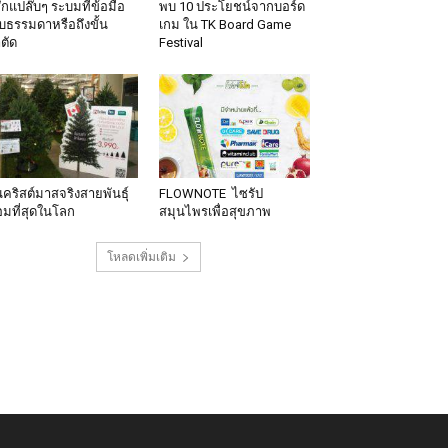
้สึกแปล๊บๆ ระบมที่ข้อมือ
พบ 10 ประโยชน์จากบอร์ด
็บธรรมดาหรือถึงขั้น
เกม ใน TK Board Game
าตัด
Festival
นคริสต์มาสจริงสายพันธุ์
FLOWNOTE ไซรัป
มที่สุดในโลก
สมุนไพรเพื่อสุขภาพ
โหลดเพิ่มเติม