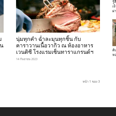
รู
เจ
ผ่
ม
นุ่มทุกคำ ฉ่ำละมุนทุกชิ้น กับ
วน
คาราวานเนื้อวากิว ณ ห้องอาหาร
ต้
เวนติซี โรงแรมเซ็นทาราแกรนด์ฯ
หอ
14 กันยายน 2023
หน้า 1 ของ 3