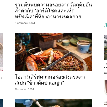
ร่วมค้นพบความอร่อยจากวัตถุดิบอัน
ล้ำค่ากับ “อาร์ติโชคและเห็ด
ทรัฟเฟิล”ที่ห้องอาหารเรดสกาย
3 พฤษภาคม 2024
เ
9 
ก้
น
น
โอล่า! เสิร์ฟความอร่อยส่งตรงจาก
ค
สเปน “ข้าวผัดปาเอญ่า”
10 เมษายน 2024