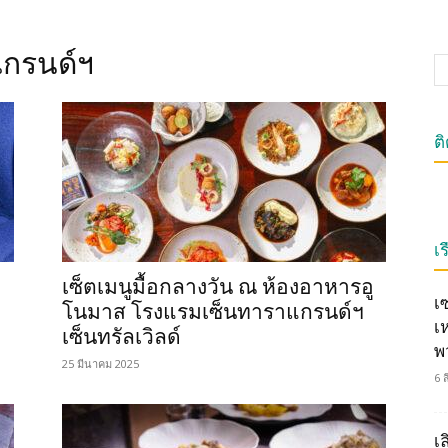
แกรนด์ฯ
ต
เร
เซ็ตเมนูมื้อกลางวัน ณ ห้องอาหารอู
เ
โนมาส โรงแรมเซ็นทาราแกรนด์ฯ
เ
เซ็นทรัลเวิลด์
พ
25 มีนาคม 2025
6 
เ