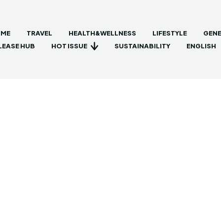
ME
TRAVEL
HEALTH&WELLNESS
LIFESTYLE
GENE
HOT ISSUE
LEASE HUB
SUSTAINABILITY
ENGLISH