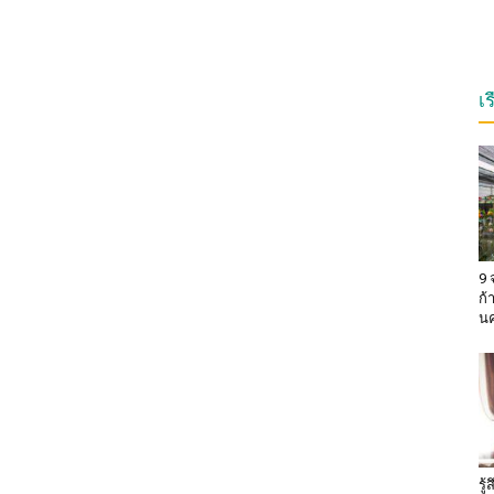
เ
9 
ก้
น
รู