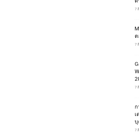
ดน
7 
M
ต
7 
G
W
2
7 
ก
เ
บ
7 