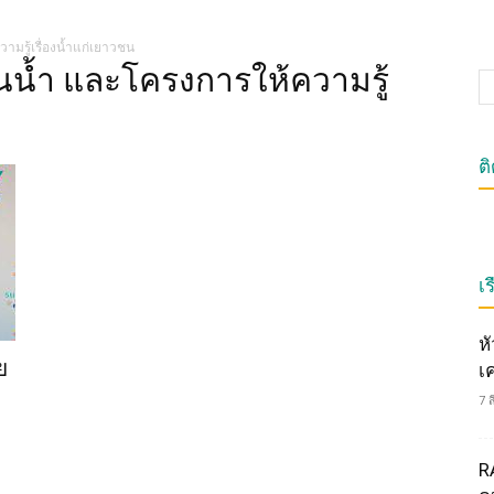
ามรู้เรื่องน้ำแก่เยาวชน
้นน้ำ และโครงการให้ความรู้
ต
เร
ห
ย
เ
7 
R