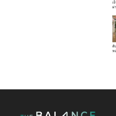
เจ
ผ่
ต้
หอ