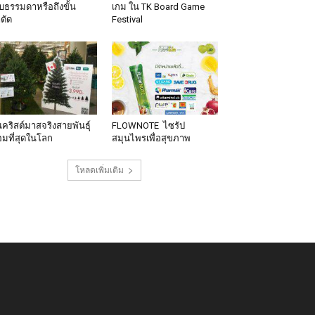
็บธรรมดาหรือถึงขั้น
เกม ใน TK Board Game
าตัด
Festival
นคริสต์มาสจริงสายพันธุ์
FLOWNOTE ไซรัป
มที่สุดในโลก
สมุนไพรเพื่อสุขภาพ
โหลดเพิ่มเติม