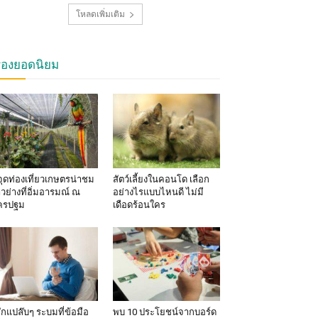
โหลดเพิ่มเติม
รื่องยอดนิยม
จุดท่องเที่ยวเกษตรน่าชม
สัตว์เลี้ยงในคอนโด เลือก
าวย่างที่อิ่มอารมณ์ ณ
อย่างไรแบบไหนดี ไม่มี
ครปฐม
เดือดร้อนใคร
้สึกแปล๊บๆ ระบมที่ข้อมือ
พบ 10 ประโยชน์จากบอร์ด