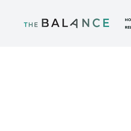
HO
RE