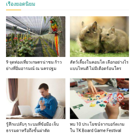
เรื่องยอดนิยม
9 จุดท่องเที่ยวเกษตรน่าชม ก้าว
สัตว์เลี้ยงในคอนโด เลือกอย่างไร
ย่างที่อิ่มอารมณ์ ณ นครปฐม
แบบไหนดี ไม่มีเดือดร้อนใคร
รู้สึกแปล๊บๆ ระบมที่ข้อมือ เจ็บ
พบ 10 ประโยชน์จากบอร์ดเกม
ธรรมดาหรือถึงขั้นผ่าตัด
ใน TK Board Game Festival