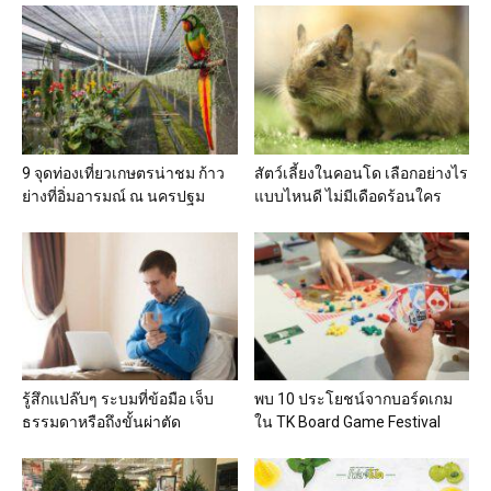
9 จุดท่องเที่ยวเกษตรน่าชม ก้าว
สัตว์เลี้ยงในคอนโด เลือกอย่างไร
ย่างที่อิ่มอารมณ์ ณ นครปฐม
แบบไหนดี ไม่มีเดือดร้อนใคร
รู้สึกแปล๊บๆ ระบมที่ข้อมือ เจ็บ
พบ 10 ประโยชน์จากบอร์ดเกม
ธรรมดาหรือถึงขั้นผ่าตัด
ใน TK Board Game Festival