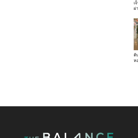
เจ
ผ่
ต้
หอ