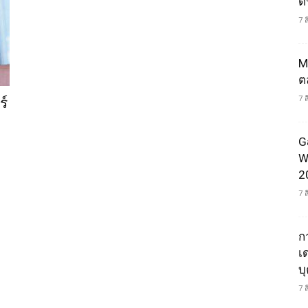
ดน
7 
M
ต
7 
ร์
G
W
2
7 
ก
เ
บ
7 