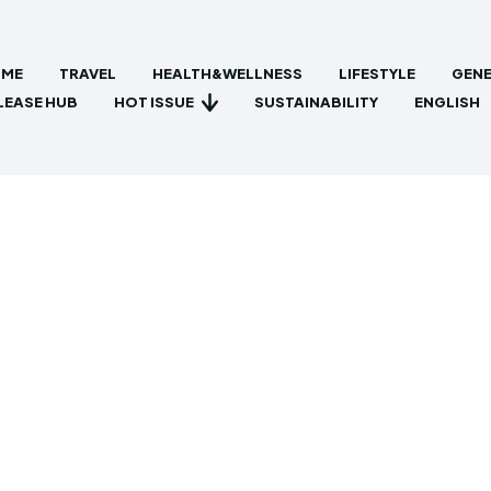
ME
TRAVEL
HEALTH&WELLNESS
LIFESTYLE
GENE
HOT ISSUE
LEASE HUB
SUSTAINABILITY
ENGLISH