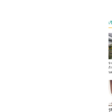
เ
9 
ก้
น
รู