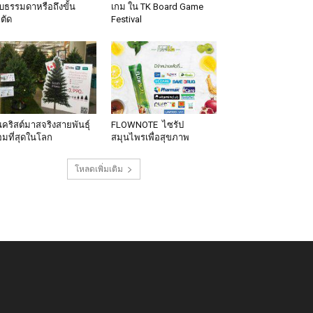
็บธรรมดาหรือถึงขั้น
เกม ใน TK Board Game
าตัด
Festival
นคริสต์มาสจริงสายพันธุ์
FLOWNOTE ไซรัป
มที่สุดในโลก
สมุนไพรเพื่อสุขภาพ
โหลดเพิ่มเติม