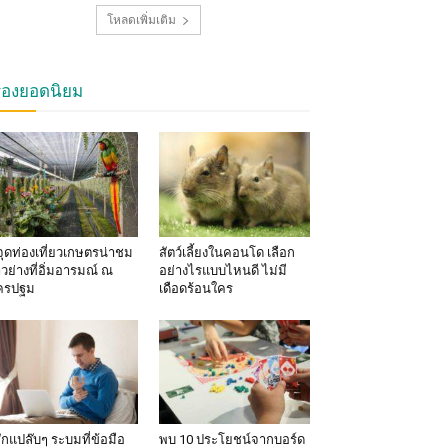
โหลดเพิ่มเติม
รื่องยอดนิยม
จุดท่องเที่ยวเกษตรน่าชม
สัตว์เลี้ยงในคอนโด เลือก
าวย่างที่อิ่มอารมณ์ ณ
อย่างไรแบบไหนดี ไม่มี
ครปฐม
เดือดร้อนใคร
้สึกแปล๊บๆ ระบมที่ข้อมือ
พบ 10 ประโยชน์จากบอร์ด