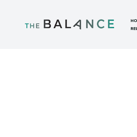
HO
RE