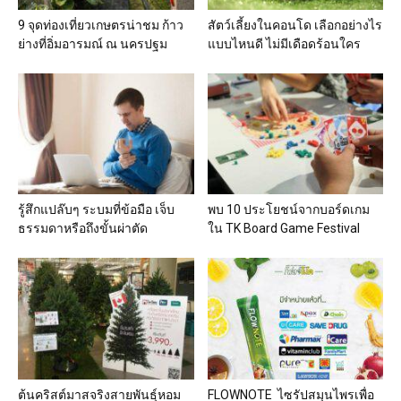
9 จุดท่องเที่ยวเกษตรน่าชม ก้าว
สัตว์เลี้ยงในคอนโด เลือกอย่างไร
ย่างที่อิ่มอารมณ์ ณ นครปฐม
แบบไหนดี ไม่มีเดือดร้อนใคร
รู้สึกแปล๊บๆ ระบมที่ข้อมือ เจ็บ
พบ 10 ประโยชน์จากบอร์ดเกม
ธรรมดาหรือถึงขั้นผ่าตัด
ใน TK Board Game Festival
ต้นคริสต์มาสจริงสายพันธุ์หอม
FLOWNOTE ไซรัปสมุนไพรเพื่อ