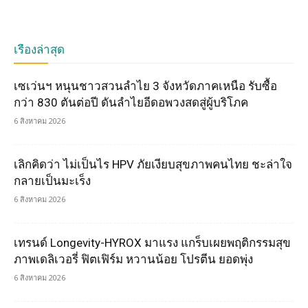
เรื่องล่าสุด
เซเว่นฯ หนุนชาวสวนลำไย 3 จังหวัดภาคเหนือ รับซื้อ
กว่า 830 ตันต่อปี ดันลำไยอีดอพวงสดสู่ผู้บริโภค
6 สิงหาคม 2026
เลิกคิดว่า ไม่เป็นไร HPV ภัยเงียบสุขภาพคนไทย ชะล่าใจ
กลายเป็นมะเร็ง
6 สิงหาคม 2026
เทรนด์ Longevity-HYROX มาแรง แกร็บเผยพฤติกรรมสุข
ภาพเดลิเวอรี่ ฟิตเฟิร์ม หวานน้อย โปรตีน ยอดพุ่ง
6 สิงหาคม 2026