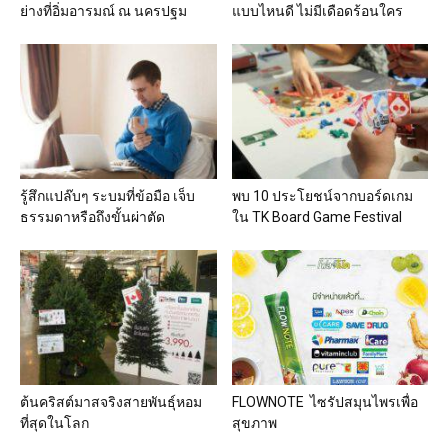
ย่างที่อิ่มอารมณ์ ณ นครปฐม
แบบไหนดี ไม่มีเดือดร้อนใคร
รู้สึกแปล๊บๆ ระบมที่ข้อมือ เจ็บ
พบ 10 ประโยชน์จากบอร์ดเกม
ธรรมดาหรือถึงขั้นผ่าตัด
ใน TK Board Game Festival
ต้นคริสต์มาสจริงสายพันธุ์หอม
FLOWNOTE ไซรัปสมุนไพรเพื่อ
ที่สุดในโลก
สุขภาพ