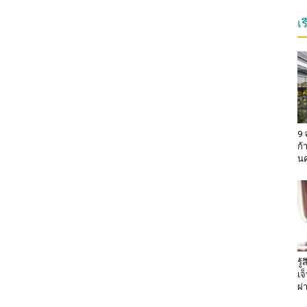
เ
9 
ก้
น
รู
เจ
ผ่