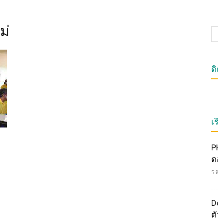
ม่
ต
เร
P
ต
5 
Do
ตั