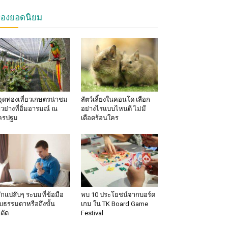
รื่องยอดนิยม
จุดท่องเที่ยวเกษตรน่าชม
สัตว์เลี้ยงในคอนโด เลือก
าวย่างที่อิ่มอารมณ์ ณ
อย่างไรแบบไหนดี ไม่มี
ครปฐม
เดือดร้อนใคร
้สึกแปล๊บๆ ระบมที่ข้อมือ
พบ 10 ประโยชน์จากบอร์ด
็บธรรมดาหรือถึงขั้น
เกม ใน TK Board Game
าตัด
Festival