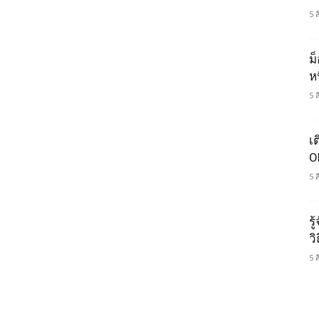
5 
ม
ห
5 
เ
O
5 
รู
ว
5 