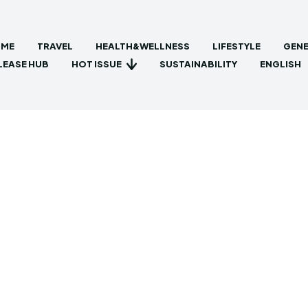
ME
TRAVEL
HEALTH&WELLNESS
LIFESTYLE
GENE
HOT ISSUE
LEASE HUB
SUSTAINABILITY
ENGLISH