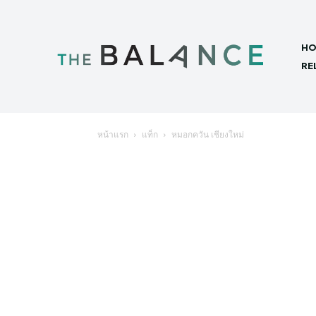
HO
RE
หน้าแรก
แท็ก
หมอกควัน เชียงใหม่