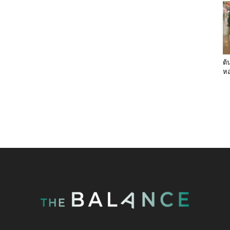
ต้
หอ