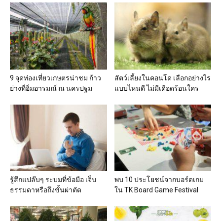
9 จุดท่องเที่ยวเกษตรน่าชม ก้าว
สัตว์เลี้ยงในคอนโด เลือกอย่างไร
ย่างที่อิ่มอารมณ์ ณ นครปฐม
แบบไหนดี ไม่มีเดือดร้อนใคร
รู้สึกแปล๊บๆ ระบมที่ข้อมือ เจ็บ
พบ 10 ประโยชน์จากบอร์ดเกม
ธรรมดาหรือถึงขั้นผ่าตัด
ใน TK Board Game Festival