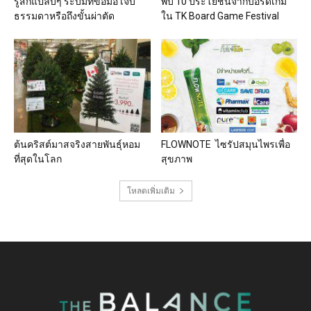
รู้สึกแปล๊บๆ ระบมที่ข้อมือ เจ็บ
พบ 10 ประโยชน์จากบอร์ดเกม
ธรรมดาหรือถึงขั้นผ่าตัด
ใน TK Board Game Festival
ต้นคริสต์มาสจริงสายพันธุ์หอม
FLOWNOTE ไซรัปสมุนไพรเพื่อ
ที่สุดในโลก
สุขภาพ
โหลดเพิ่มเติม