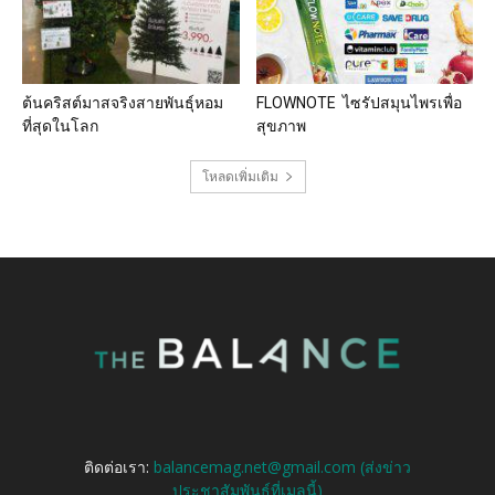
ต้นคริสต์มาสจริงสายพันธุ์หอม
FLOWNOTE ไซรัปสมุนไพรเพื่อ
ที่สุดในโลก
สุขภาพ
โหลดเพิ่มเติม
ติดต่อเรา:
balancemag.net@gmail.com (ส่งข่าว
ประชาสัมพันธ์ที่เมลนี้)