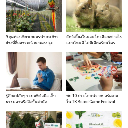
9 จุดท่องเที่ยวเกษตรน่าชม ก้าว
สัตว์เลี้ยงในคอนโด เลือกอย่างไร
ย่างที่อิ่มอารมณ์ ณ นครปฐม
แบบไหนดี ไม่มีเดือดร้อนใคร
รู้สึกแปล๊บๆ ระบมที่ข้อมือ เจ็บ
พบ 10 ประโยชน์จากบอร์ดเกม
ธรรมดาหรือถึงขั้นผ่าตัด
ใน TK Board Game Festival