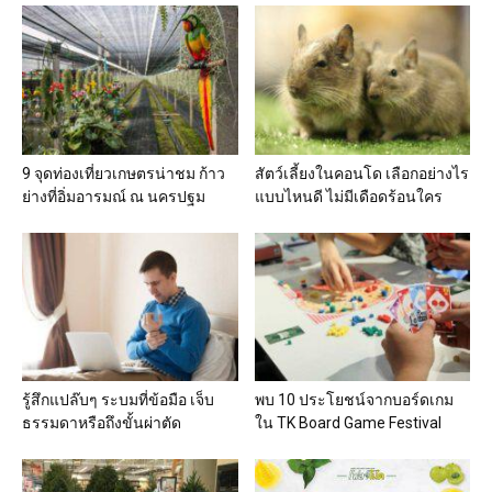
9 จุดท่องเที่ยวเกษตรน่าชม ก้าว
สัตว์เลี้ยงในคอนโด เลือกอย่างไร
ย่างที่อิ่มอารมณ์ ณ นครปฐม
แบบไหนดี ไม่มีเดือดร้อนใคร
รู้สึกแปล๊บๆ ระบมที่ข้อมือ เจ็บ
พบ 10 ประโยชน์จากบอร์ดเกม
ธรรมดาหรือถึงขั้นผ่าตัด
ใน TK Board Game Festival