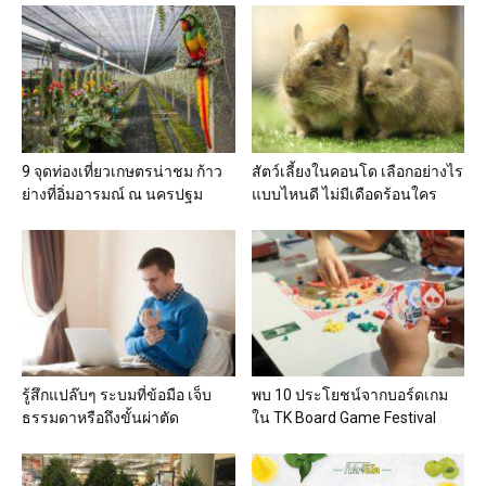
9 จุดท่องเที่ยวเกษตรน่าชม ก้าว
สัตว์เลี้ยงในคอนโด เลือกอย่างไร
ย่างที่อิ่มอารมณ์ ณ นครปฐม
แบบไหนดี ไม่มีเดือดร้อนใคร
รู้สึกแปล๊บๆ ระบมที่ข้อมือ เจ็บ
พบ 10 ประโยชน์จากบอร์ดเกม
ธรรมดาหรือถึงขั้นผ่าตัด
ใน TK Board Game Festival