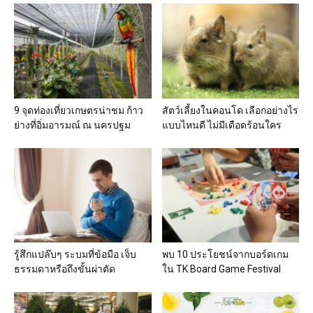
9 จุดท่องเที่ยวเกษตรน่าชม ก้าว
สัตว์เลี้ยงในคอนโด เลือกอย่างไร
ย่างที่อิ่มอารมณ์ ณ นครปฐม
แบบไหนดี ไม่มีเดือดร้อนใคร
รู้สึกแปล๊บๆ ระบมที่ข้อมือ เจ็บ
พบ 10 ประโยชน์จากบอร์ดเกม
ธรรมดาหรือถึงขั้นผ่าตัด
ใน TK Board Game Festival