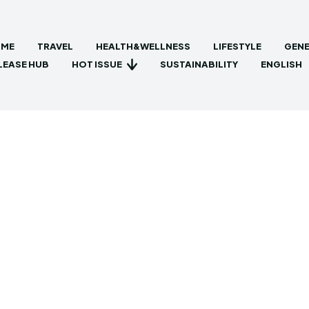
ME
TRAVEL
HEALTH&WELLNESS
LIFESTYLE
GENE
HOT ISSUE
LEASE HUB
SUSTAINABILITY
ENGLISH