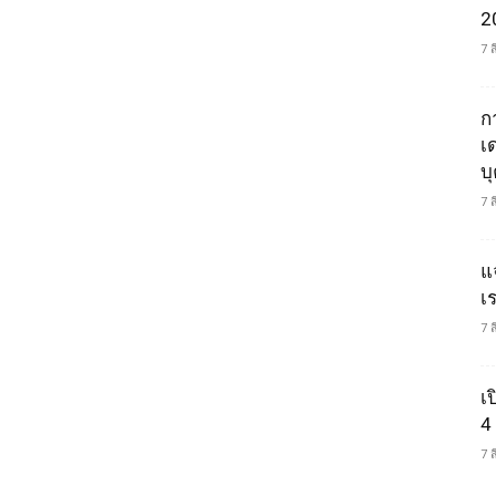
2
7 
ก
เ
บ
7 
แ
เ
7 
เ
4
7 