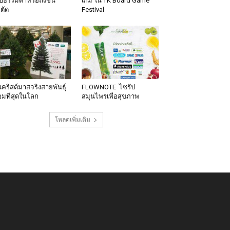
็บธรรมดาหรือถึงขั้น
เกม ใน TK Board Game
าตัด
Festival
นคริสต์มาสจริงสายพันธุ์
FLOWNOTE ไซรัป
มที่สุดในโลก
สมุนไพรเพื่อสุขภาพ
โหลดเพิ่มเติม