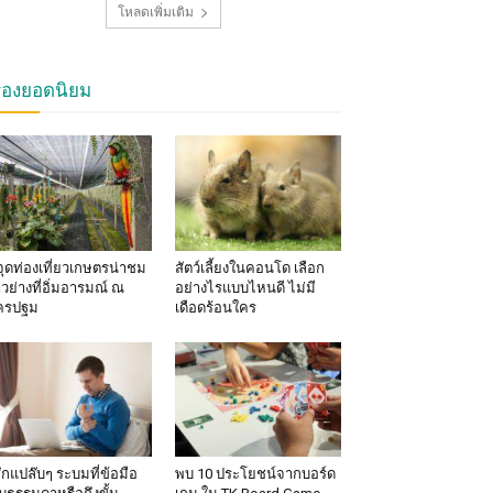
โหลดเพิ่มเติม
รื่องยอดนิยม
จุดท่องเที่ยวเกษตรน่าชม
สัตว์เลี้ยงในคอนโด เลือก
าวย่างที่อิ่มอารมณ์ ณ
อย่างไรแบบไหนดี ไม่มี
ครปฐม
เดือดร้อนใคร
้สึกแปล๊บๆ ระบมที่ข้อมือ
พบ 10 ประโยชน์จากบอร์ด