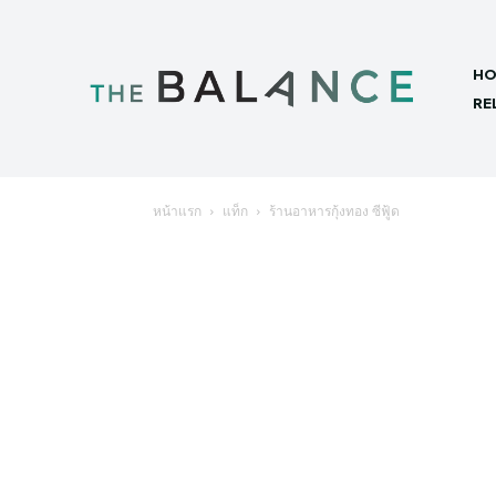
HO
RE
หน้าแรก
แท็ก
ร้านอาหารกุ้งทอง ซีฟู้ด