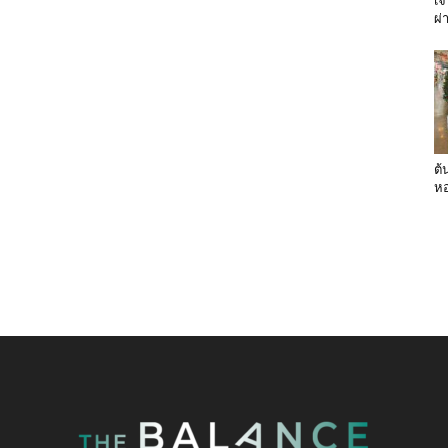
เจ
ผ่
ต้
หอ