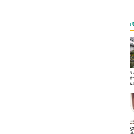
เ
9 
ก้
น
รู