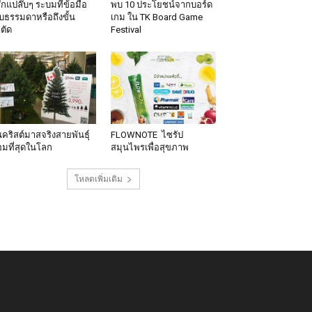
้สึกแปล๊บๆ ระบมที่ข้อมือ
พบ 10 ประโยชน์จากบอร์ด
็บธรรมดาหรือถึงขั้น
เกม ใน TK Board Game
าตัด
Festival
นคริสต์มาสจริงสายพันธุ์
FLOWNOTE ไซรัป
มที่สุดในโลก
สมุนไพรเพื่อสุขภาพ
โหลดเพิ่มเติม