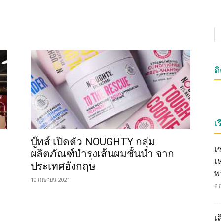
ต
เร
บู๊ทส์ เปิดตัว NOUGHTY กลุ่ม
เ
ผลิตภัณฑ์บำรุงเส้นผมชั้นนำ จาก
เ
ประเทศอังกฤษ
พ
10 เมษายน 2021
6 
เ