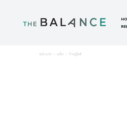
HO
RE
หน้าแรก
แท็ก
ร้านบู๊ทส์