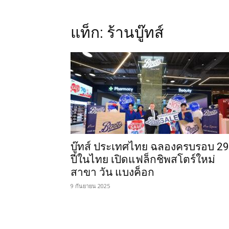
แท็ก: ร้านบู๊ทส์
บู๊ทส์ ประเทศไทย ฉลองครบรอบ 29
ปีในไทย เปิดแฟล็กชิพสโตร์ใหม่
สาขา วัน แบงค็อก
9 กันยายน 2025