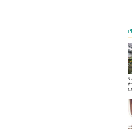
เ
9 
ก้
น