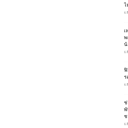
ไ
6 
เ
พ
น
6 
ฟิ
ร
6 
ช
พ
ช
6 