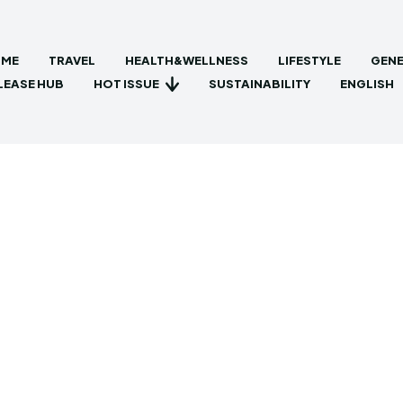
ME
TRAVEL
HEALTH&WELLNESS
LIFESTYLE
GENE
HOT ISSUE
LEASE HUB
SUSTAINABILITY
ENGLISH