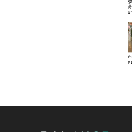
รู
เจ
ผ่
ต้
หอ