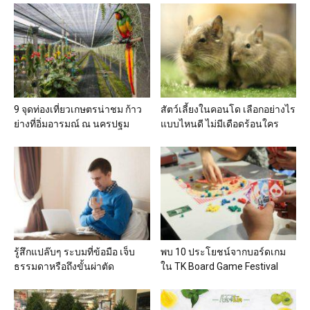
9 จุดท่องเที่ยวเกษตรน่าชม ก้าว
สัตว์เลี้ยงในคอนโด เลือกอย่างไร
ย่างที่อิ่มอารมณ์ ณ นครปฐม
แบบไหนดี ไม่มีเดือดร้อนใคร
รู้สึกแปล๊บๆ ระบมที่ข้อมือ เจ็บ
พบ 10 ประโยชน์จากบอร์ดเกม
ธรรมดาหรือถึงขั้นผ่าตัด
ใน TK Board Game Festival