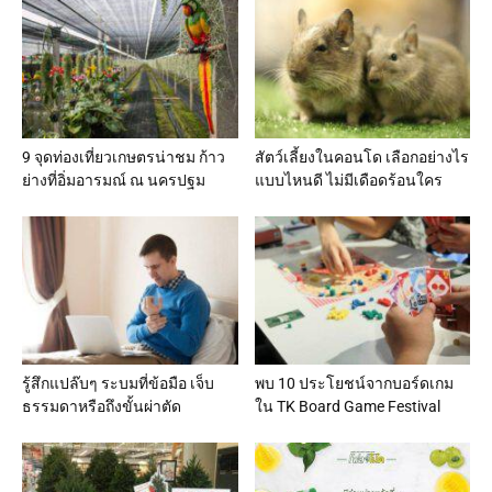
9 จุดท่องเที่ยวเกษตรน่าชม ก้าว
สัตว์เลี้ยงในคอนโด เลือกอย่างไร
ย่างที่อิ่มอารมณ์ ณ นครปฐม
แบบไหนดี ไม่มีเดือดร้อนใคร
รู้สึกแปล๊บๆ ระบมที่ข้อมือ เจ็บ
พบ 10 ประโยชน์จากบอร์ดเกม
ธรรมดาหรือถึงขั้นผ่าตัด
ใน TK Board Game Festival