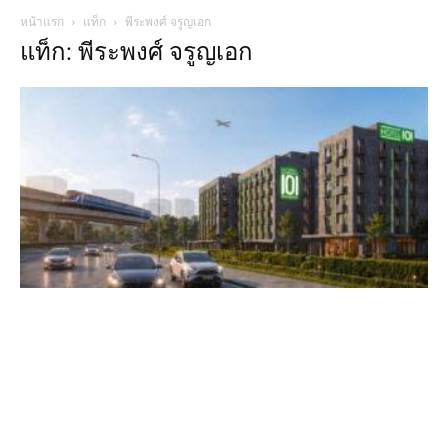
หน้าแรก
แท็ก
พีระพงศ์ จรูญเอก
แท็ก: พีระพงศ์ จรูญเอก