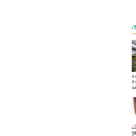
เ
9 
ก้
น
รู