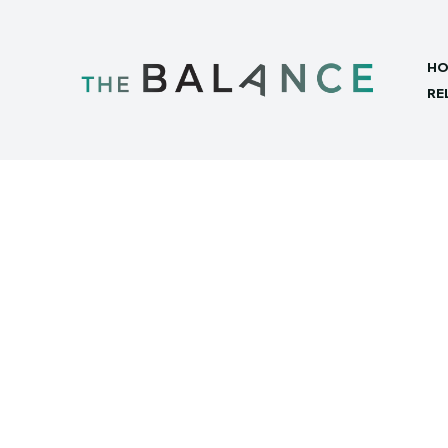
HO
RE