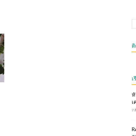
ต
เร
ห
เ
7 
R