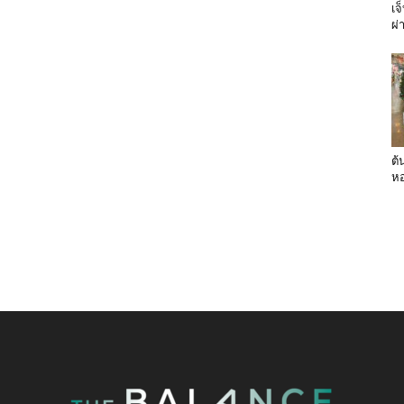
เจ
ผ่
ต้
หอ