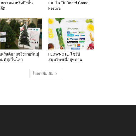
็บธรรมดาหรือถึงขั้น
เกม ใน TK Board Game
าตัด
Festival
นคริสต์มาสจริงสายพันธุ์
FLOWNOTE ไซรัป
มที่สุดในโลก
สมุนไพรเพื่อสุขภาพ
โหลดเพิ่มเติม