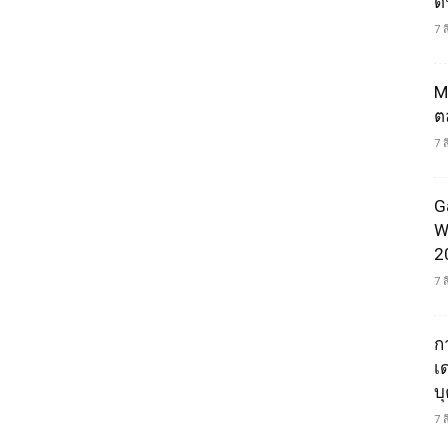
ดน
7 
M
ต
7 
G
W
2
7 
ก
เ
บ
7 