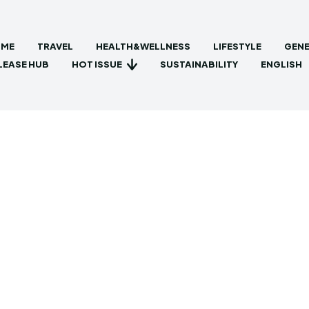
ME
TRAVEL
HEALTH&WELLNESS
LIFESTYLE
GENE
HOT ISSUE
LEASE HUB
SUSTAINABILITY
ENGLISH