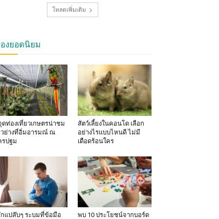
โหลดเพิ่มเติม
รื่องยอดนิยม
จุดท่องเที่ยวเกษตรน่าชม
สัตว์เลี้ยงในคอนโด เลือก
าวย่างที่อิ่มอารมณ์ ณ
อย่างไรแบบไหนดี ไม่มี
ครปฐม
เดือดร้อนใคร
้สึกแปล๊บๆ ระบมที่ข้อมือ
พบ 10 ประโยชน์จากบอร์ด