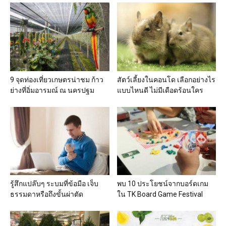
9 จุดท่องเที่ยวเกษตรน่าชม ก้าว
สัตว์เลี้ยงในคอนโด เลือกอย่างไร
ย่างที่อิ่มอารมณ์ ณ นครปฐม
แบบไหนดี ไม่มีเดือดร้อนใคร
รู้สึกแปล๊บๆ ระบมที่ข้อมือ เจ็บ
พบ 10 ประโยชน์จากบอร์ดเกม
ธรรมดาหรือถึงขั้นผ่าตัด
ใน TK Board Game Festival