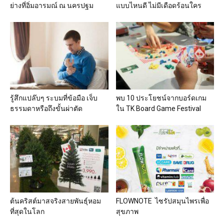
ย่างที่อิ่มอารมณ์ ณ นครปฐม
แบบไหนดี ไม่มีเดือดร้อนใคร
รู้สึกแปล๊บๆ ระบมที่ข้อมือ เจ็บ
พบ 10 ประโยชน์จากบอร์ดเกม
ธรรมดาหรือถึงขั้นผ่าตัด
ใน TK Board Game Festival
ต้นคริสต์มาสจริงสายพันธุ์หอม
FLOWNOTE ไซรัปสมุนไพรเพื่อ
ที่สุดในโลก
สุขภาพ