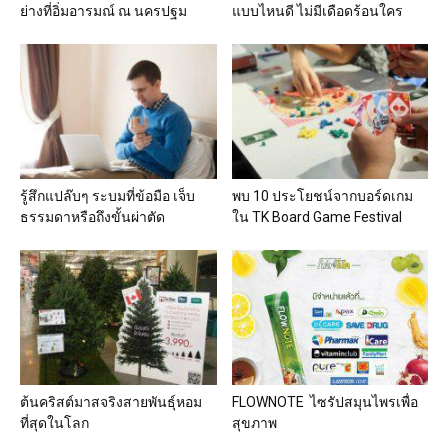
ย่างที่อิ่มอารมณ์ ณ นครปฐม
แบบไหนดี ไม่มีเดือดร้อนใคร
รู้สึกแปล๊บๆ ระบมที่ข้อมือ เจ็บ
พบ 10 ประโยชน์จากบอร์ดเกม
ธรรมดาหรือถึงขั้นผ่าตัด
ใน TK Board Game Festival
ต้นคริสต์มาสจริงสายพันธุ์หอม
FLOWNOTE ไซรัปสมุนไพรเพื่อ
ที่สุดในโลก
สุขภาพ