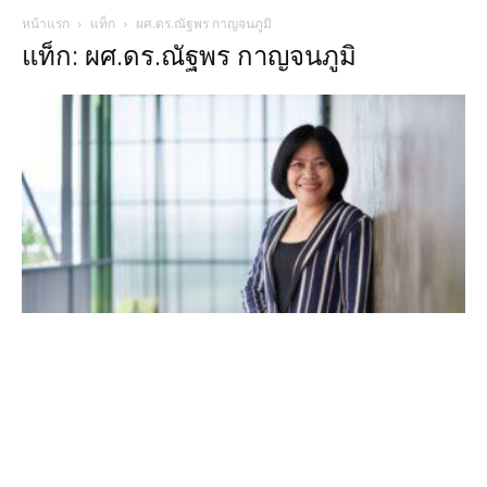
หน้าแรก
แท็ก
ผศ.ดร.ณัฐพร กาญจนภูมิ
แท็ก: ผศ.ดร.ณัฐพร กาญจนภูมิ