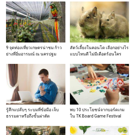
9 จุดท่องเที่ยวเกษตรน่าชม ก้าว
สัตว์เลี้ยงในคอนโด เลือกอย่างไร
ย่างที่อิ่มอารมณ์ ณ นครปฐม
แบบไหนดี ไม่มีเดือดร้อนใคร
รู้สึกแปล๊บๆ ระบมที่ข้อมือ เจ็บ
พบ 10 ประโยชน์จากบอร์ดเกม
ธรรมดาหรือถึงขั้นผ่าตัด
ใน TK Board Game Festival