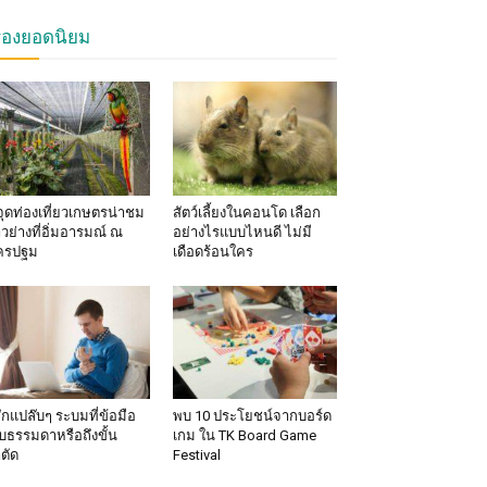
รื่องยอดนิยม
จุดท่องเที่ยวเกษตรน่าชม
สัตว์เลี้ยงในคอนโด เลือก
าวย่างที่อิ่มอารมณ์ ณ
อย่างไรแบบไหนดี ไม่มี
ครปฐม
เดือดร้อนใคร
้สึกแปล๊บๆ ระบมที่ข้อมือ
พบ 10 ประโยชน์จากบอร์ด
็บธรรมดาหรือถึงขั้น
เกม ใน TK Board Game
าตัด
Festival