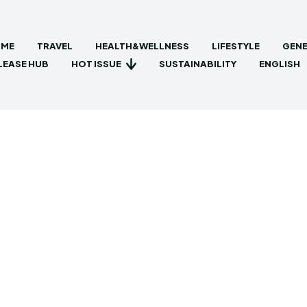
ME
TRAVEL
HEALTH&WELLNESS
LIFESTYLE
GENE
HOT ISSUE
LEASE HUB
SUSTAINABILITY
ENGLISH