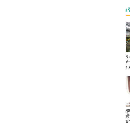
เ
9 
ก้
น
รู
เจ
ผ่