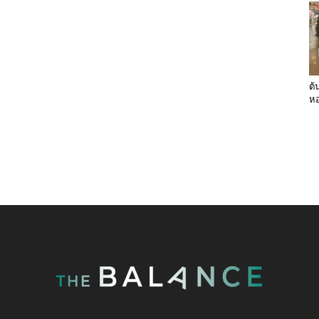
ต้
หอ