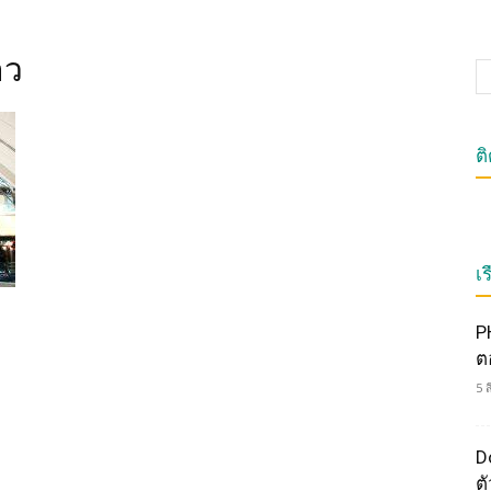
าว
ต
เร
P
ต
5 
Do
ตั