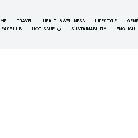
ME
TRAVEL
HEALTH&WELLNESS
LIFESTYLE
GENE
HOT ISSUE
LEASE HUB
SUSTAINABILITY
ENGLISH