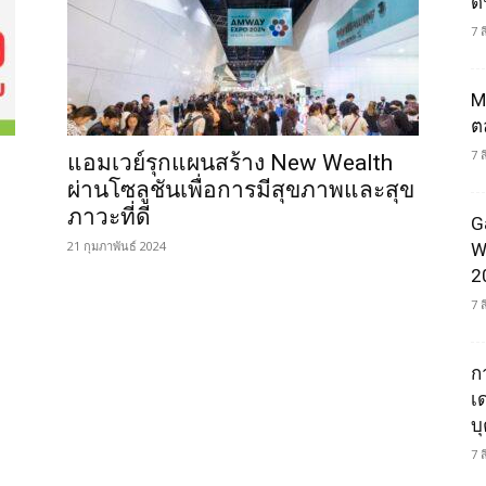
ดน
7 
M
ต
7 
แอมเวย์รุกแผนสร้าง New Wealth
ผ่านโซลูชันเพื่อการมีสุขภาพและสุข
ภาวะที่ดี
G
21 กุมภาพันธ์ 2024
W
2
7 
ก
เ
บ
7 