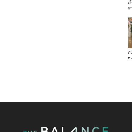
เจ
ผ่
ต้
หอ