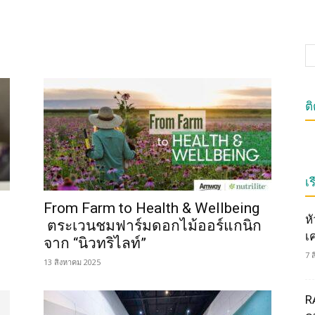
ต
เร
From Farm to Health & Wellbeing
ห
ตระเวนชมฟาร์มดอกไม้ออร์แกนิก
เ
จาก “นิวทริไลท์”​
7 
13 สิงหาคม 2025
R