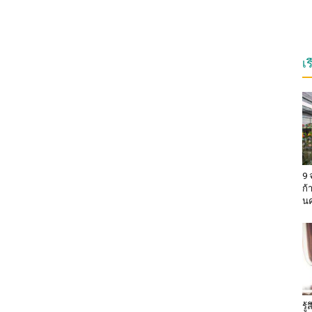
เ
9 
ก้
น
รู