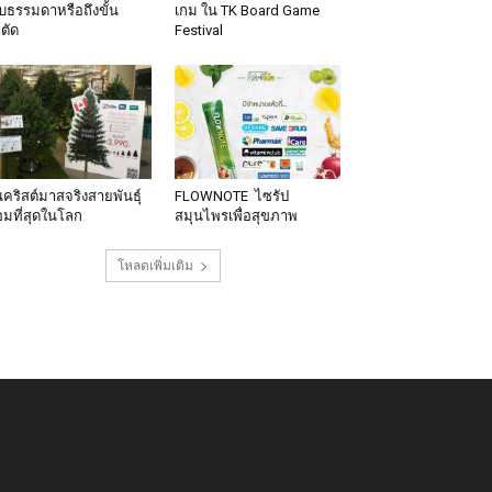
็บธรรมดาหรือถึงขั้น
เกม ใน TK Board Game
าตัด
Festival
นคริสต์มาสจริงสายพันธุ์
FLOWNOTE ไซรัป
มที่สุดในโลก
สมุนไพรเพื่อสุขภาพ
โหลดเพิ่มเติม