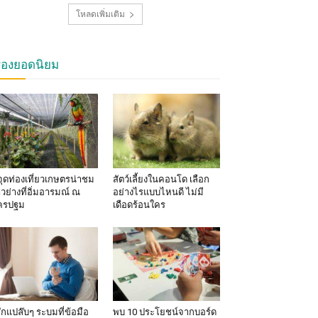
โหลดเพิ่มเติม
รื่องยอดนิยม
จุดท่องเที่ยวเกษตรน่าชม
สัตว์เลี้ยงในคอนโด เลือก
าวย่างที่อิ่มอารมณ์ ณ
อย่างไรแบบไหนดี ไม่มี
ครปฐม
เดือดร้อนใคร
้สึกแปล๊บๆ ระบมที่ข้อมือ
พบ 10 ประโยชน์จากบอร์ด