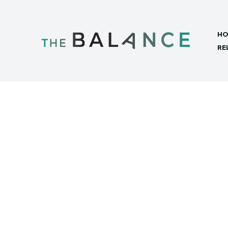
HO
RE