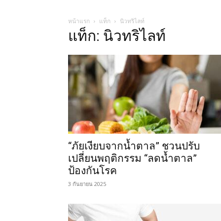
หน้าแรก
แท็ก
นิวทริไลท์
แท็ก: นิวทริไลท์
“ภัยเงียบจากน้ำตาล” ชวนปรับ
เปลี่ยนพฤติกรรม “ลดน้ำตาล”
ป้องกันโรค
3 กันยายน 2025