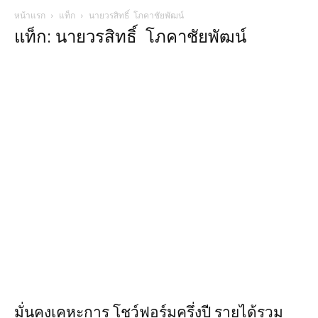
หน้าแรก
แท็ก
นายวรสิทธิ์ โภคาชัยพัฒน์
แท็ก: นายวรสิทธิ์ โภคาชัยพัฒน์
มั่นคงเคหะการ โชว์ฟอร์มครึ่งปี รายได้รวม