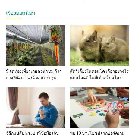
เรื่องยอดนิยม
9 จุดท่องเที่ยวเกษตรน่าชม ก้าว
สัตว์เลี้ยงในคอนโด เลือกอย่างไร
ย่างที่อิ่มอารมณ์ ณ นครปฐม
แบบไหนดี ไม่มีเดือดร้อนใคร
รู้สึกแปล๊บๆ ระบมที่ข้อมือ เจ็บ
พบ 10 ประโยชน์จากบอร์ดเกม