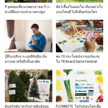
9 จุดท่องเที่ยวเกษตรน่าชม ก้าว
สัตว์เลี้ยงในคอนโด เลือกอย่างไร
ย่างที่อิ่มอารมณ์ ณ นครปฐม
แบบไหนดี ไม่มีเดือดร้อนใคร
รู้สึกแปล๊บๆ ระบมที่ข้อมือ เจ็บ
พบ 10 ประโยชน์จากบอร์ดเกม
ธรรมดาหรือถึงขั้นผ่าตัด
ใน TK Board Game Festival
ต้นคริสต์มาสจริงสายพันธุ์หอม
FLOWNOTE ไซรัปสมุนไพรเพื่อ