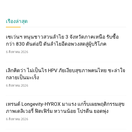
เรื่องล่าสุด
เซเว่นฯ หนุนชาวสวนลำไย 3 จังหวัดภาคเหนือ รับซื้อ
กว่า 830 ตันต่อปี ดันลำไยอีดอพวงสดสู่ผู้บริโภค
6 สิงหาคม 2026
เลิกคิดว่า ไม่เป็นไร HPV ภัยเงียบสุขภาพคนไทย ชะล่าใจ
กลายเป็นมะเร็ง
6 สิงหาคม 2026
เทรนด์ Longevity-HYROX มาแรง แกร็บเผยพฤติกรรมสุข
ภาพเดลิเวอรี่ ฟิตเฟิร์ม หวานน้อย โปรตีน ยอดพุ่ง
6 สิงหาคม 2026