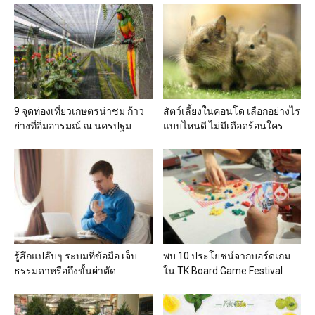
9 จุดท่องเที่ยวเกษตรน่าชม ก้าว
สัตว์เลี้ยงในคอนโด เลือกอย่างไร
ย่างที่อิ่มอารมณ์ ณ นครปฐม
แบบไหนดี ไม่มีเดือดร้อนใคร
รู้สึกแปล๊บๆ ระบมที่ข้อมือ เจ็บ
พบ 10 ประโยชน์จากบอร์ดเกม
ธรรมดาหรือถึงขั้นผ่าตัด
ใน TK Board Game Festival