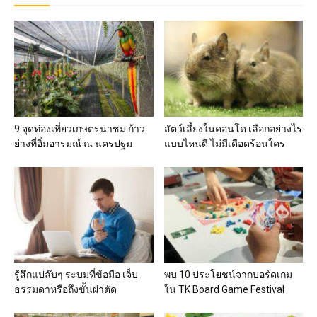
9 จุดท่องเที่ยวเกษตรน่าชม ก้าว
สัตว์เลี้ยงในคอนโด เลือกอย่างไร
ย่างที่อิ่มอารมณ์ ณ นครปฐม
แบบไหนดี ไม่มีเดือดร้อนใคร
รู้สึกแปล๊บๆ ระบมที่ข้อมือ เจ็บ
พบ 10 ประโยชน์จากบอร์ดเกม
ธรรมดาหรือถึงขั้นผ่าตัด
ใน TK Board Game Festival