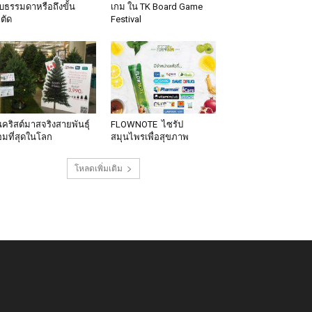
็บธรรมดาหรือถึงขั้น
เกม ใน TK Board Game
าตัด
Festival
นคริสต์มาสจริงสายพันธุ์
FLOWNOTE ไซรัป
มที่สุดในโลก
สมุนไพรเพื่อสุขภาพ
โหลดเพิ่มเติม