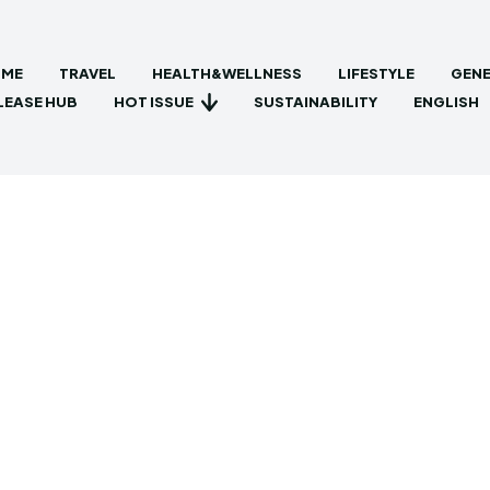
ME
TRAVEL
HEALTH&WELLNESS
LIFESTYLE
GENE
HOT ISSUE
LEASE HUB
SUSTAINABILITY
ENGLISH