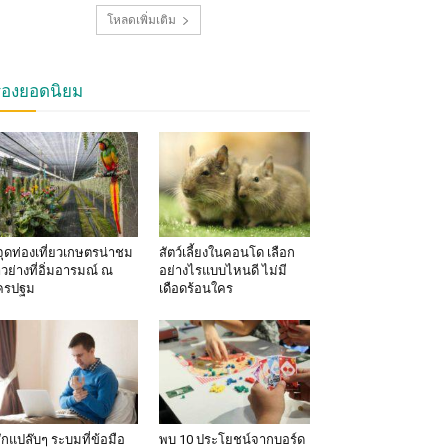
โหลดเพิ่มเติม
รื่องยอดนิยม
จุดท่องเที่ยวเกษตรน่าชม
สัตว์เลี้ยงในคอนโด เลือก
าวย่างที่อิ่มอารมณ์ ณ
อย่างไรแบบไหนดี ไม่มี
ครปฐม
เดือดร้อนใคร
้สึกแปล๊บๆ ระบมที่ข้อมือ
พบ 10 ประโยชน์จากบอร์ด