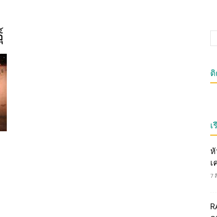
์
ต
เร
ห
เ
7 
R