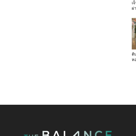
เจ
ผ่
ต้
หอ