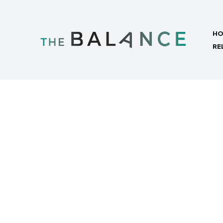
HO
RE