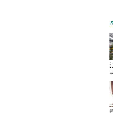
เ
9 
ก้
น
รู