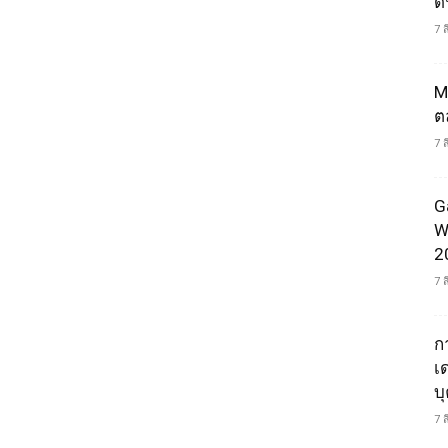
ดน
7 
M
ต
7 
G
W
2
7 
ก
เ
บ
7 