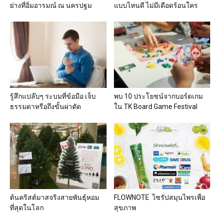
ย่างที่อิ่มอารมณ์ ณ นครปฐม
แบบไหนดี ไม่มีเดือดร้อนใคร
รู้สึกแปล๊บๆ ระบมที่ข้อมือ เจ็บ
พบ 10 ประโยชน์จากบอร์ดเกม
ธรรมดาหรือถึงขั้นผ่าตัด
ใน TK Board Game Festival
ต้นคริสต์มาสจริงสายพันธุ์หอม
FLOWNOTE ไซรัปสมุนไพรเพื่อ
ที่สุดในโลก
สุขภาพ