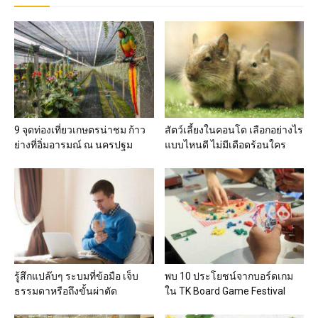
9 จุดท่องเที่ยวเกษตรน่าชม ก้าว
สัตว์เลี้ยงในคอนโด เลือกอย่างไร
ย่างที่อิ่มอารมณ์ ณ นครปฐม
แบบไหนดี ไม่มีเดือดร้อนใคร
รู้สึกแปล๊บๆ ระบมที่ข้อมือ เจ็บ
พบ 10 ประโยชน์จากบอร์ดเกม
ธรรมดาหรือถึงขั้นผ่าตัด
ใน TK Board Game Festival