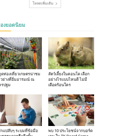
โหลดเพิ่มเติม
รื่องยอดนิยม
จุดท่องเที่ยวเกษตรน่าชม
สัตว์เลี้ยงในคอนโด เลือก
าวย่างที่อิ่มอารมณ์ ณ
อย่างไรแบบไหนดี ไม่มี
ครปฐม
เดือดร้อนใคร
้สึกแปล๊บๆ ระบมที่ข้อมือ
พบ 10 ประโยชน์จากบอร์ด