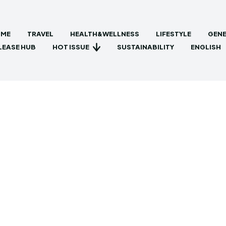
ME
TRAVEL
HEALTH&WELLNESS
LIFESTYLE
GENE
HOT ISSUE
LEASE HUB
SUSTAINABILITY
ENGLISH