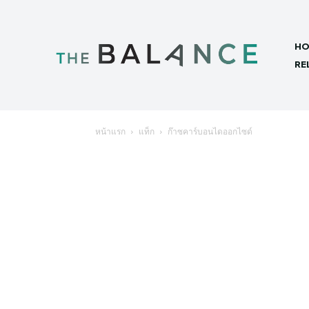
HO
RE
หน้าแรก
แท็ก
ก๊าซคาร์บอนไดออกไซด์