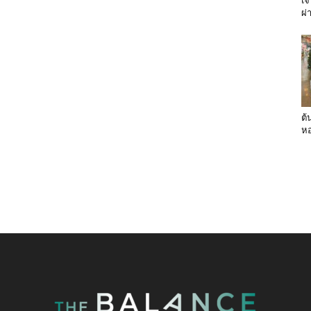
เจ
ผ่
ต้
หอ