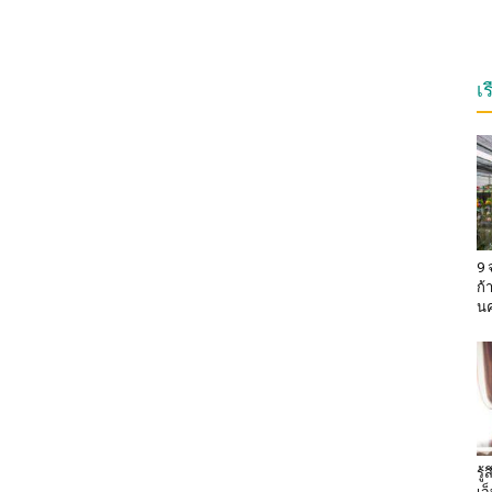
เ
9 
ก้
น
รู