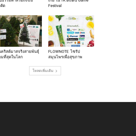
็บธรรมดาหรือถึงขั้น
เกม ใน TK Board Game
าตัด
Festival
นคริสต์มาสจริงสายพันธุ์
FLOWNOTE ไซรัป
มที่สุดในโลก
สมุนไพรเพื่อสุขภาพ
โหลดเพิ่มเติม