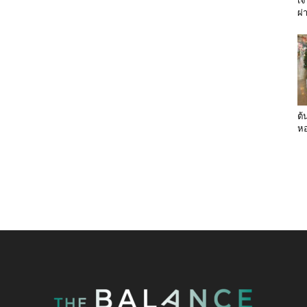
เจ
ผ่
ต้
หอ