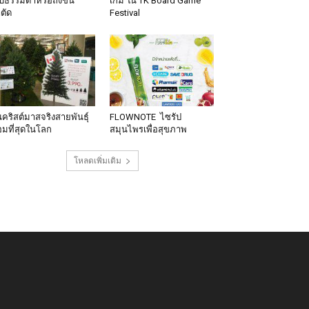
็บธรรมดาหรือถึงขั้น
เกม ใน TK Board Game
าตัด
Festival
นคริสต์มาสจริงสายพันธุ์
FLOWNOTE ไซรัป
มที่สุดในโลก
สมุนไพรเพื่อสุขภาพ
โหลดเพิ่มเติม