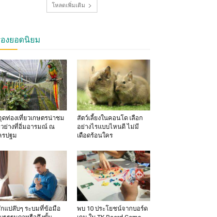
โหลดเพิ่มเติม
รื่องยอดนิยม
จุดท่องเที่ยวเกษตรน่าชม
สัตว์เลี้ยงในคอนโด เลือก
าวย่างที่อิ่มอารมณ์ ณ
อย่างไรแบบไหนดี ไม่มี
ครปฐม
เดือดร้อนใคร
้สึกแปล๊บๆ ระบมที่ข้อมือ
พบ 10 ประโยชน์จากบอร์ด