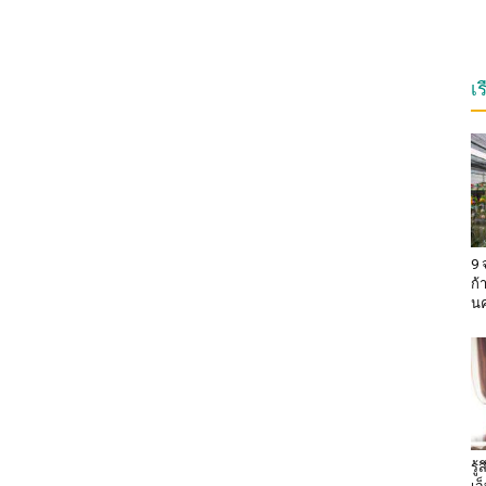
เ
9 
ก้
น
รู