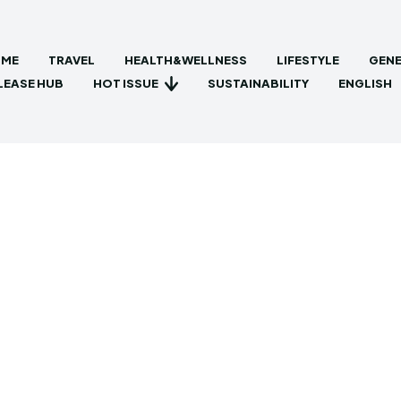
ME
TRAVEL
HEALTH&WELLNESS
LIFESTYLE
GENE
HOT ISSUE
LEASE HUB
SUSTAINABILITY
ENGLISH