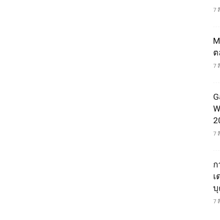
7 
M
ต
7 
G
W
2
7 
ก
เ
บ
7 