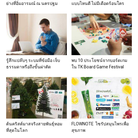
ย่างที่อิ่มอารมณ์ ณ นครปฐม
แบบไหนดี ไม่มีเดือดร้อนใคร
รู้สึกแปล๊บๆ ระบมที่ข้อมือ เจ็บ
พบ 10 ประโยชน์จากบอร์ดเกม
ธรรมดาหรือถึงขั้นผ่าตัด
ใน TK Board Game Festival
ต้นคริสต์มาสจริงสายพันธุ์หอม
FLOWNOTE ไซรัปสมุนไพรเพื่อ
ที่สุดในโลก
สุขภาพ