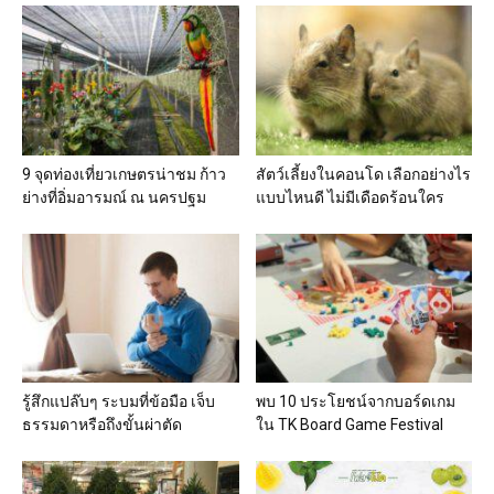
9 จุดท่องเที่ยวเกษตรน่าชม ก้าว
สัตว์เลี้ยงในคอนโด เลือกอย่างไร
ย่างที่อิ่มอารมณ์ ณ นครปฐม
แบบไหนดี ไม่มีเดือดร้อนใคร
รู้สึกแปล๊บๆ ระบมที่ข้อมือ เจ็บ
พบ 10 ประโยชน์จากบอร์ดเกม
ธรรมดาหรือถึงขั้นผ่าตัด
ใน TK Board Game Festival