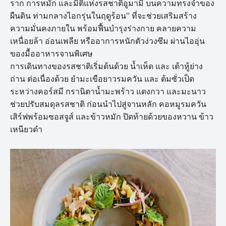
ราก การหมัก และมิติแห่งรสชาติอูมามิ บนความทรงจำของ
ผืนดิน ท่ามกลางไอกรุ่นในฤดูร้อน” ที่จะช่วยเสริมสร้าง
ความมั่นคงภายใน พร้อมฟื้นบำรุงร่างกาย คลายความ
เหนื่อยล้า อ่อนเพลีย หรืออาการหนักตัวง่วงซึม ผ่านไออุ่น
ของมื้ออาหารจานพิเศษ
การเดินทางของรสชาติเริ่มต้นด้วย น้ำเห็ด และ เต้าหู้ย่าง
ถ่าน ต่อเนื่องด้วย ยำมะเขือยาวรมควัน และ ต้มซั่วเป็ด
ระหว่างคอร์สมี กรานิตาน้ำมะพร้าว แตงกวา และมะนาว
ช่วยปรับสมดุลรสชาติ ก่อนนำไปสู่จานหลัก คอหมูรมควัน
เสิร์ฟพร้อมซอสจูส์ และข้าวหมัก ปิดท้ายด้วยของหวาน ข้าว
เหนียวดำ