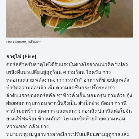
Fire Element_กล้วยย่าง
ธาตุไฟ (Fire)
คอร์สสำหรับธาตุไฟได้รับแรงบันดาลใจจากแนวคิด “เปลว
เพลิงที่แปรเปลี่ยนสู่ฤดูร้อน ความร้อน ไอควัน การ
หลอมละลาย พลังงานจากการหมัก” อาหารที่ช่วยปลุกพลัง
บำบัดความอ่อนล้า เพิ่มความสดชื่นกระปรี้กระเปร่า
ลำดับแรกของคอร์สคือ ชาข้าวคั่วเย็น หอมกรุ่น ตามด้วย กุ้ง
ฝอยทอด กรุบกรอบ จากนั้นจึงเป็น ยำเป็ดย่าง ถัดมา กรานิ
ตาน้ำมะพร้าว แตงกวา และมะนาว ก่อนถึง ปลานิลห่อใบจัน
ย่างเสิร์ฟพร้อมข้าวหมักสาโท และปิดท้ายด้วยความหอม
หวานของ กล้วยย่าง
หมายเหตุ: เมนูอาหารอาจมีการปรับเปลี่ยนตามฤดูกาลและ