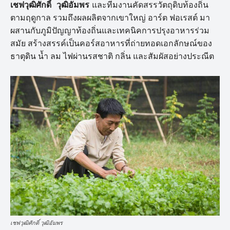
เชฟวุฒิศักดิ์ วุฒิอัมพร
และทีมงานคัดสรรวัตถุดิบท้องถิ่น
ตามฤดูกาล รวมถึงผลผลิตจากเขาใหญ่ อาร์ต ฟอเรสต์ มา
ผสานกับภูมิปัญญาท้องถิ่นและเทคนิคการปรุงอาหารร่วม
สมัย สร้างสรรค์เป็นคอร์สอาหารที่ถ่ายทอดเอกลักษณ์ของ
ธาตุดิน น้ำ ลม ไฟผ่านรสชาติ กลิ่น และสัมผัสอย่างประณีต
เชฟวุฒิศักดิ์ วุฒิอัมพร