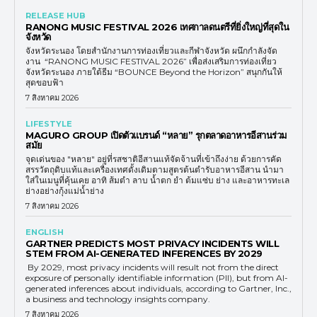
RELEASE HUB
RANONG MUSIC FESTIVAL 2026 เทศกาลดนตรีที่ยิ่งใหญ่ที่สุดใน
จังหวัด
จังหวัดระนอง โดยสำนักงานการท่องเที่ยวและกีฬาจังหวัด ผนึกกำลังจัด
งาน “RANONG MUSIC FESTIVAL 2026” เพื่อส่งเสริมการท่องเที่ยว
จังหวัดระนอง ภายใต้ธีม “BOUNCE Beyond the Horizon” สนุกกันให้
สุดขอบฟ้า
7 สิงหาคม 2026
LIFESTYLE
MAGURO GROUP เปิดตัวแบรนด์ “หลาย” รุกตลาดอาหารอีสานร่วม
สมัย
จุดเด่นของ "หลาย" อยู่ที่รสชาติอีสานแท้จัดจ้านที่เข้าถึงง่าย ด้วยการคัด
สรรวัตถุดิบแท้และเครื่องเทศดั้งเดิมตามสูตรต้นตำรับอาหารอีสาน นำมา
ใส่ในเมนูที่คุ้นเคย อาทิ ส้มตำ ลาบ น้ำตก ยำ ต้มแซ่บ ย่าง และอาหารทะเล
ย่างอย่างกุ้งแม่น้ำย่าง
7 สิงหาคม 2026
ENGLISH
GARTNER PREDICTS MOST PRIVACY INCIDENTS WILL
STEM FROM AI-GENERATED INFERENCES BY 2029
By 2029, most privacy incidents will result not from the direct
exposure of personally identifiable information (PII), but from AI-
generated inferences about individuals, according to Gartner, Inc.,
a business and technology insights company.
7 สิงหาคม 2026