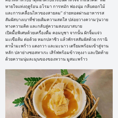
หายใจแห่งฤดูร้อน อโรมา การหมัก ฟองนุ่ม กลีบดอกไม้
และการเคลื่อนไหวของสายลม” ถ่ายทอดผ่านอาหารรส
สัมผัสบางเบาที่ช่วยเติมความสดใส ปล่อยวางความวุ่นวาย
ทางความคิด และกลับสู่ความสงบเบาสบาย
เปิดมื้อพิเศษด้วยเครื่องดื่ม คอมบุชา จากนั้น ผักจิ้มแจ่ว
มะเขือส้ม ต่อด้วย หมกปลาซิว แล้วพักรสสัมผัสด้วย กรานิ
ตาน้ำมะพร้าว แตงกวา และมะนาว เตรียมพร้อมเข้าสู่จาน
หลัก ปลาย่างซอสทาเระ เสิร์ฟพร้อมข้าวหุงงา และปิดท้าย
ด้วยความนุ่มละมุนของของหวาน มูสมะพร้าว