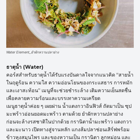
Water Element_ยำผักหวานปลาย่าง
ธาตุน้ำ (Water)
คอร์สสำหรับธาตุน้ำได้รับแรงบันดาลใจจากแนวคิด “สายน้ำ
ในฤดูร้อน ความใส ความอ่อนโยนของกระแสธาร การหมัก
และเงาสะท้อน” เมนูที่จะช่วยชำระล้าง เติมความเย็นสดชื่น
เพื่อคลายความร้อนและบรรเทาความเครียด
เมนูธาตุน้ำค่อย ๆ เผยผ่าน น้ำแตงกวาอินฟิวส์ ถัดมาเป็น ซุป
มะพร้าวอ่อนยอดมะพร้าว ตามด้วย ยำผักหวานปลาย่าง
ก่อนจะล้างรสชาติในปากด้วย กรานิตาน้ำมะพร้าว แตงกวา
และมะนาว เปิดทางสู่จานหลัก แกงส้มปลาช่อนเสิร์ฟพร้อม
ข้าวหุงสมุนไพร และของหวานเป็น กรานิตา ลูกหม่อน และ