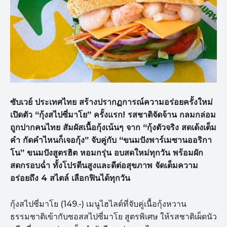
ซับเวย์ ประเทศไทย สร้างปรากฏการณ์ความอร่อยครั้งใหม่
เปิดตัว “กุ้งสไปซี่มาโย” ครั้งแรก! รสชาติจัดจ้าน กลมกล่อม
ถูกปากคนไทย สัมผัสเนื้อกุ้งเน้นๆ จาก “กุ้งตัวจริง สดเด้งเต็ม
คำ กัดคำไหนก็เจอกุ้ง” จับคู่กับ “ขนมปังพาร์เมซานออริกา
โน” ขนมปังสูตรฮิต หอมกรุ่น อบสดใหม่ทุกวัน พร้อมผัก
สดกรอบฉ่ำ ทั้งโปรตีนสูงและดีต่อสุขภาพ จัดเต็มความ
อร่อยถึง 4 สไตล์ เลือกฟินได้ทุกวัน
กุ้งสไปซี่มาโย (149.-) เมนูไฮไลต์ที่จับคู่เนื้อกุ้งหวาน
ธรรมชาติเข้ากับซอสสไปซี่มาโย สูตรพิเศษ ให้รสชาติเผ็ดนัว