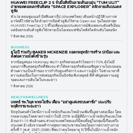
HUAWEI FREECLIP 2 S จับมือศิลปินลายเส้นอบอุ่น “TUM ULIT”
ถ่ายทอดคอลเลกชันพิเศษ “SPACE EXPLORER” สลักลายเส้นบนเคส
หูฟัง
หัวเว่ย คอนซูมเมอร์ บิสสิเนส กรุ๊ป (ประเทศไทย) เดินหน้าปฏิวัติวงการส
มาร์ทดีไวซ์สวมใส่ ด้วยการเปิดตัวหูฟังไร้สาย Open-ear รุ่นใหม่ล่าสุด
HUAWEI FreeClip 2 S ที่ไม่เพียงมอบประสบการณ์ฟังเพลงระดับพรีเมียม
แต่ยังยกระดับตัวหูฟังให้กลายเป็นไอเทมแฟชันไลฟ์สไตล์ระดับไอคอนิก
7 สิงหาคม 2026
BUSINESS
ยูโอบี ร่วมกับ BAKER MCKENZIE ถอดกลยุทธ์การสร้าง ปกป้อง และ
ส่งต่อความมั่งคั่งข้ามรุ่น
จากข้อมูลของ McKinsey พบว่า ธุรกิจครอบครัวไทยกว่า 70% ยังไม่มี
แผนการสืบทอดธุรกิจที่ชัดเจน ทำให้หลายธุรกิจต้องเผชิญความไม่แน่นอน
ด้านความเป็นเจ้าของ การกำกับดูแลกิจการ และภาวะผู้นำ ในช่วงเวลาที่
ความต่อเนื่องในการส่งต่อธุรกิจเป็นปัจจัยเชิงกลยุทธ์ ที่สำคัญต่อความอยู่
รอดและการเติบโตในระยะยาว
7 สิงหาคม 2026
HEALTH&WELLNESS
แพทย์ รพ.วิมุต พหลโยธิน เตือน “อย่าดูแค่เลขบนตาชั่ง” แนะปรับ
พฤติกรรมระยะยาว
ปัจจุบันคนทั่วโลกมีภาวะน้ำหนักเกินและโรคอ้วนเพิ่มขึ้นอย่างต่อเนื่อง โดย
กรมควบคุมโรคคาดการณ์ว่าในปี 2578 จะมีผู้ที่มีภาวะน้ำหนักเกินและโรค
อ้วนกว่า 1.9 พันล้านคน ส่วนประเทศไทยเองก็มีคนที่อยู่ในกลุ่มนี้เกือบครึ่ง
ประเทศ อ้างอิงจากผลสำรวจสุขภาพประชาชนไทยโดยการตรวจร่างกาย
ครั้งที่ 7 (พ.ศ. 2567–2568) ที่พบว่าคนไทยอายุ 15 ปีขึ้นไปมีภาวะน้ำหนัก