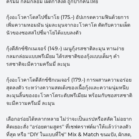
ครีมมี่ กลมกล่อม เผ็ดกำลังดี ถูกปากคนไทย
กุ้งอะโวคาโดสไปซี่มาโย (175.-) อัปเกรดความฟินด้วยการ
เพิ่มความหอมมัน นุ่มละมุนจากอะโวคาโด ตัดกับความเผ็ด
นัวของซอสสไปซี่มาโยได้แบบลงตัว
กุ้งดีลักซ์ซิกเนเจอร์ (149.-) เมนูกุ้งรสชาติละมุน ทานง่าย
กลมกล่อมแบบพรีเมียม ได้รสชาติของกุ้งแบบเต็มๆ คำ
รสชาติจะมีความครีมมี่ ละมุน
กุ้งอะโวคาโดดีลักซ์ซิกเนเจอร์ (179.-) การผสานความอร่อย
สุดลงตัว ระหว่างความสดเด้งของเนื้อกุ้งและความนุ่มหนึบ
ละมุนลิ้นของอะโวคาโดระดับพรีเมียม พร้อมกับซอสรสชาติ
จะมีความครีมมี่ ละมุน
เลือกอร่อยได้หลากหลาย ไม่ว่าจะเป็นแรปหรือสลัด ไม่อยาก
คิดเยอะสั่ง “อร่อยตามสูตร” ที่เชฟคราฟต์มาให้แล้วว่าลงตัว
ที่สุด หรือ “DIY ในแบบที่ใช่” Mix & Match ขนมปัง, ผักสด,