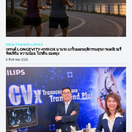
HEALTH&WELLNESS
เทรนด์ LONGEVITY-HYROX มาแรง แกร็บเผยพฤติกรรมสุขภาพเดลิเวอรี่
ฟิตเฟิร์ม หวานน้อย โปรตีน ยอดพุ่ง
6 สิงหาคม 2026