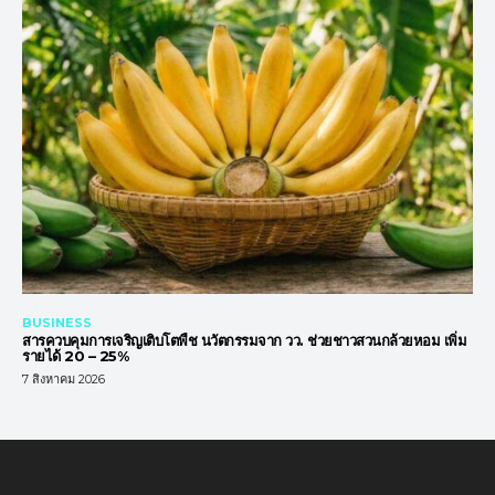
BUSINESS
สารควบคุมการเจริญเติบโตพืช นวัตกรรมจาก วว. ช่วยชาวสวนกล้วยหอม เพิ่ม
รายได้ 20 – 25%
7 สิงหาคม 2026