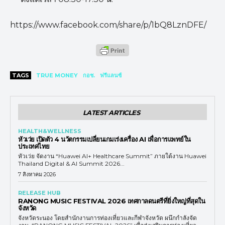
https://www.facebook.com/share/p/1bQ8LznDFE/
TAGS
TRUE MONEY
กอช.
ฟรีแลนซ์
LATEST ARTICLES
HEALTH&WELLNESS
หัวเว่ย เปิดตัว 4 นวัตกรรมเปลี่ยนเกมเร่งเครื่อง AI เพื่อการแพทย์ใน
ประเทศไทย
หัวเว่ย จัดงาน “Huawei AI+ Healthcare Summit” ภายใต้งาน Huawei
Thailand Digital & AI Summit 2026...
7 สิงหาคม 2026
RELEASE HUB
RANONG MUSIC FESTIVAL 2026 เทศกาลดนตรีที่ยิ่งใหญ่ที่สุดใน
จังหวัด
จังหวัดระนอง โดยสำนักงานการท่องเที่ยวและกีฬาจังหวัด ผนึกกำลังจัด