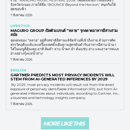
งาน “RANONG MUSIC FESTIVAL 2026” เพื่อส่งเสริมการท่องเที่ยว
จังหวัดระนอง ภายใต้ธีม “BOUNCE Beyond the Horizon” สนุกกันให้
สุดขอบฟ้า
7 สิงหาคม 2026
LIFESTYLE
MAGURO GROUP เปิดตัวแบรนด์ “หลาย” รุกตลาดอาหารอีสานร่วม
สมัย
จุดเด่นของ "หลาย" อยู่ที่รสชาติอีสานแท้จัดจ้านที่เข้าถึงง่าย ด้วยการคัด
สรรวัตถุดิบแท้และเครื่องเทศดั้งเดิมตามสูตรต้นตำรับอาหารอีสาน นำมา
ใส่ในเมนูที่คุ้นเคย อาทิ ส้มตำ ลาบ น้ำตก ยำ ต้มแซ่บ ย่าง และอาหารทะเล
ย่างอย่างกุ้งแม่น้ำย่าง
7 สิงหาคม 2026
ENGLISH
GARTNER PREDICTS MOST PRIVACY INCIDENTS WILL
STEM FROM AI-GENERATED INFERENCES BY 2029
By 2029, most privacy incidents will result not from the direct
exposure of personally identifiable information (PII), but from AI-
generated inferences about individuals, according to Gartner, Inc.,
a business and technology insights company.
7 สิงหาคม 2026
MORE LIKE THIS