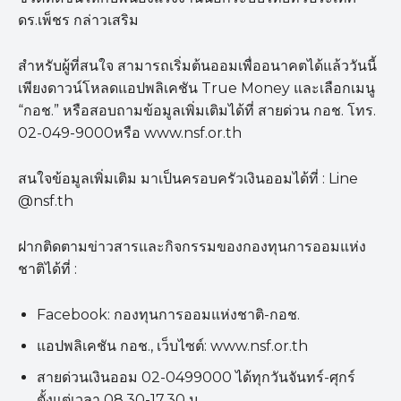
ดร.เพ็ชร กล่าวเสริม
สำหรับผู้ที่สนใจ สามารถเริ่มต้นออมเพื่ออนาคตได้แล้ววันนี้
เพียงดาวน์โหลดแอปพลิเคชัน True Money และเลือกเมนู
“กอช.” หรือสอบถามข้อมูลเพิ่มเติมได้ที่ สายด่วน กอช. โทร.
02-049-9000หรือ www.nsf.or.th
สนใจข้อมูลเพิ่มเติม มาเป็นครอบครัวเงินออมได้ที่ : Line
@nsf.th
ฝากติดตามข่าวสารและกิจกรรมของกองทุนการออมแห่ง
ชาติได้ที่ :
Facebook: กองทุนการออมแห่งชาติ-กอช.
แอปพลิเคชัน กอช., เว็บไซต์: www.nsf.or.th
สายด่วนเงินออม 02-0499000 ได้ทุกวันจันทร์-ศุกร์
ตั้งแต่เวลา 08.30-17.30 น.