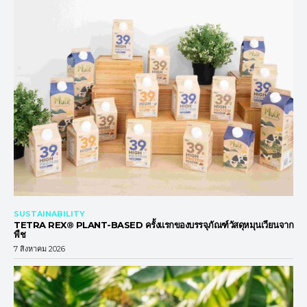
SUSTAINABILITY
TETRA REX® PLANT-BASED ครั้งแรกของบรรจุภัณฑ์วัสดุหมุนเวียนจาก
พืช
7 สิงหาคม 2026