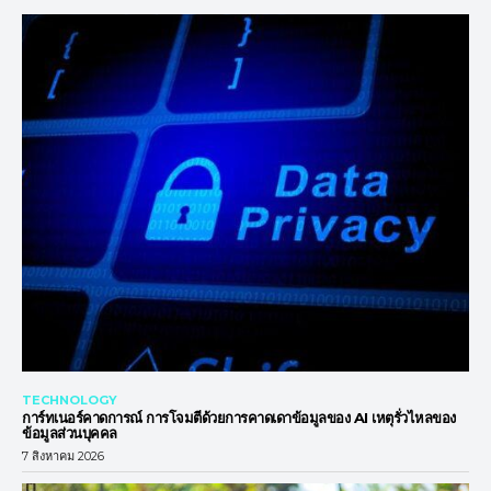
TECHNOLOGY
การ์ทเนอร์คาดการณ์ การโจมตีด้วยการคาดเดาข้อมูลของ AI เหตุรั่วไหลของ
ข้อมูลส่วนบุคคล
7 สิงหาคม 2026