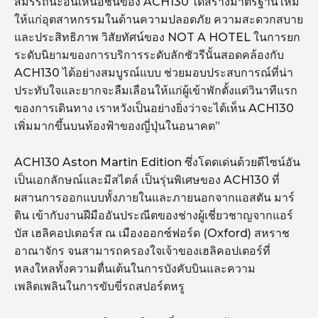
สมรรถนะอันเหนือชั้นของ ACH130 ได้สร้างมาตรฐานใหม่
ให้แก่อุตสาหกรรมในด้านความปลอดภัย ความสะดวกสบาย
และประสิทธิภาพ วิสัยทัศน์ของ NOT A HOTEL ในการยก
ระดับนิยามของการบริการระดับลักชัวรีนั้นสอดคล้องกับ
ACH130 ได้อย่างสมบูรณ์แบบ ช่วยมอบประสบการณ์ที่น่า
ประทับใจและยากจะลืมเลือนให้แก่ผู้เข้าพักตั้งแต่วินาทีแรก
ของการเดินทาง เราหวังเป็นอย่างยิ่งว่าจะได้เห็น ACH130
เพิ่มมากขึ้นบนท้องฟ้าของญี่ปุ่นในอนาคต”
ACH130 Aston Martin Edition ซึ่งโดดเด่นด้วยดีไซน์อัน
เป็นเอกลักษณ์และมีสไตล์ เป็นรุ่นพิเศษของ ACH130 ที่
ผสานการออกแบบทั้งภายในและภายนอกจากแอสตัน มาร์
ติน เข้ากับงานฝีมืออันประณีตของช่างผู้เชี่ยวชาญจากแอร์
บัส เฮลิคอปเตอร์ส ณ เมืองออกซ์ฟอร์ด (Oxford) สหราช
อาณาจักร จนสามารถครองใจเจ้าของเฮลิคอปเตอร์ที่
หลงใหลทั้งความตื่นเต้นในการบังคับบินและความ
เพลิดเพลินในการขับขี่รถสปอร์ตหรู