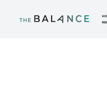
HO
RE