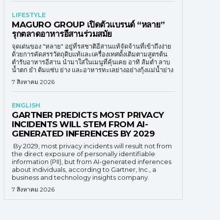
LIFESTYLE
MAGURO GROUP เปิดตัวแบรนด์ “หลาย”
รุกตลาดอาหารอีสานร่วมสมัย
จุดเด่นของ "หลาย" อยู่ที่รสชาติอีสานแท้จัดจ้านที่เข้าถึงง่าย
ด้วยการคัดสรรวัตถุดิบแท้และเครื่องเทศดั้งเดิมตามสูตรต้น
ตำรับอาหารอีสาน นำมาใส่ในเมนูที่คุ้นเคย อาทิ ส้มตำ ลาบ
น้ำตก ยำ ต้มแซ่บ ย่าง และอาหารทะเลย่างอย่างกุ้งแม่น้ำย่าง
7 สิงหาคม 2026
ENGLISH
GARTNER PREDICTS MOST PRIVACY
INCIDENTS WILL STEM FROM AI-
GENERATED INFERENCES BY 2029
By 2029, most privacy incidents will result not from
the direct exposure of personally identifiable
information (PII), but from AI-generated inferences
about individuals, according to Gartner, Inc., a
business and technology insights company.
7 สิงหาคม 2026