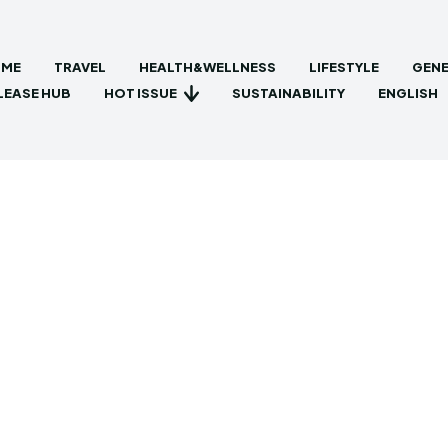
ME
TRAVEL
HEALTH&WELLNESS
LIFESTYLE
GENE
HOT ISSUE
LEASE HUB
SUSTAINABILITY
ENGLISH