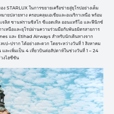
ัญของ STARLUX ในการขยายเครือข่ายสู่ยุโรปอย่างเต็ม
ุดหมายปลายทาง ครอบคลุมเอเชียและอเมริกาเหนือ พร้อม
แอนเจลิส ซานฟรานซิสโก ซีแอตเทิล ออนแทรีโอ และฟีนิกซ์
เมริกาเหนือและยุโรปผ่านความร่วมมือกับพันธมิตรสายการ
lines และ Etihad Airways สำหรับนักเดินทางจาก
เป–ปราก ได้อย่างสะดวก โดยระหว่างวันที่ 1 สิงหาคม
ละเพิ่มเป็น 4 เที่ยวบินต่อสัปดาห์ในช่วงวันที่ 1 – 24
่วงไฮซีซัน