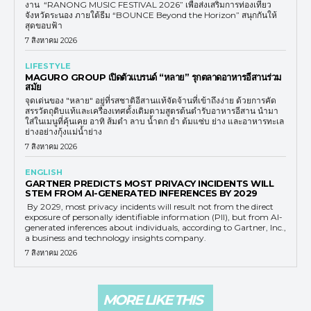
งาน “RANONG MUSIC FESTIVAL 2026” เพื่อส่งเสริมการท่องเที่ยว
จังหวัดระนอง ภายใต้ธีม “BOUNCE Beyond the Horizon” สนุกกันให้
สุดขอบฟ้า
7 สิงหาคม 2026
LIFESTYLE
MAGURO GROUP เปิดตัวแบรนด์ “หลาย” รุกตลาดอาหารอีสานร่วม
สมัย
จุดเด่นของ "หลาย" อยู่ที่รสชาติอีสานแท้จัดจ้านที่เข้าถึงง่าย ด้วยการคัด
สรรวัตถุดิบแท้และเครื่องเทศดั้งเดิมตามสูตรต้นตำรับอาหารอีสาน นำมา
ใส่ในเมนูที่คุ้นเคย อาทิ ส้มตำ ลาบ น้ำตก ยำ ต้มแซ่บ ย่าง และอาหารทะเล
ย่างอย่างกุ้งแม่น้ำย่าง
7 สิงหาคม 2026
ENGLISH
GARTNER PREDICTS MOST PRIVACY INCIDENTS WILL
STEM FROM AI-GENERATED INFERENCES BY 2029
By 2029, most privacy incidents will result not from the direct
exposure of personally identifiable information (PII), but from AI-
generated inferences about individuals, according to Gartner, Inc.,
a business and technology insights company.
7 สิงหาคม 2026
MORE LIKE THIS