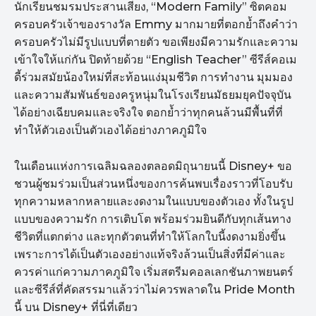
นักเรียนชมรมประสานเสียง, “Modern Family” ซิตคอม
ครอบครัวเจ้าของรางวัล Emmy มากมายที่ตอกย้ำถึงคำว่า
ครอบครัวไม่มีรูปแบบที่ตายตัว ขอเพียงมีความรักและความ
เข้าใจให้แก่กัน ปิดท้ายด้วย “English Teacher” ซีรีส์คอเม
ดี้ร่วมสมัยน้องใหม่ที่สะท้อนแง่มุมชีวิต การทำงาน มุมมอง
และความสัมพันธ์ของครูหนุ่มในโรงเรียนมัธยมยุคปัจจุบัน
ได้อย่างเฉียบคมและจริงใจ ตอกย้ำว่าทุกคนล้วนมีพื้นที่ที่
ทำให้ตัวเองเป็นตัวเองได้อย่างภาคภูมิใจ
ในเดือนแห่งการเฉลิมฉลองตลอดมิถุนายนนี้ Disney+ ขอ
ชวนผู้ชมร่วมเป็นส่วนหนึ่งของการค้นพบเรื่องราวที่โอบรับ
ทุกความหลากหลายและงดงามในแบบของตัวเอง ทั้งในรูป
แบบของความรัก การเติบโต พร้อมร่วมยินดีกับทุกเส้นทาง
ชีวิตที่แตกต่าง และทุกตัวตนที่ทำให้โลกใบนี้งดงามยิ่งขึ้น
เพราะการได้เป็นตัวเองอย่างแท้จริงล้วนเป็นสิ่งที่มีค่าและ
ควรค่าแก่ความภาคภูมิใจ เริ่มสตรีมคอลเลกชันภาพยนตร์
และซีรีส์ที่คัดสรรมาแล้วว่าไม่ควรพลาดใน Pride Month
นี้ บน Disney+ ที่นี่ที่เดียว