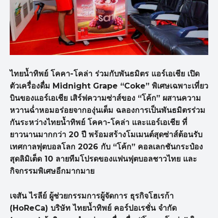
ไทยน้ำทิพย์ โคคา-โคล่า ร่วมกับพันธมิตร แอร์เอเชีย เปิด
ตัวเครื่องดื่ม Midnight Grape “Coke” พิเศษเฉพาะเที่ยว
บินของแอร์เอเชีย เสิร์ฟความซ่าส์ของ “โค้ก” ผสานความ
หวานฉ่ำหอมอร่อยจากองุ่นเต็ม
ฉลองการเป็นพันธมิตรร่วม
กันระหว่างไทยน้ำทิพย์ โคคา-โคล่า และแอร์เอเชีย ที่
ยาวนานมากกว่า 20 ปี พร้อมสร้างโมเมนต์สุดซ่าส์ต้อนรับ
เทศกาลฟุตบอลโลก 2026 กับ “โค้ก” คอลเลกชันกระป๋อง
สุดลิมิเต็ด 10 ลายทีมโปรดของแฟนฟุตบอลชาวไทย และ
กิจกรรมพิเศษอีกมากมาย
เจสัน ไรลีย์ ผู้ช่วยกรรมการผู้จัดการ ธุรกิจโฮเรก้า
(HoReCa) บริษัท ไทยน้ำทิพย์ คอร์ปอเรชั่น จำกัด