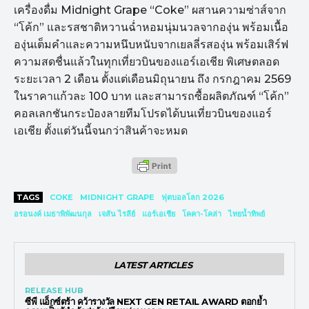
เครื่องดื่ม Midnight Grape “Coke” ผสานความซ่าส์จาก
“โค้ก” และรสชาติหวานฉ่ำหอมนุ่มนวลจากองุ่น พร้อมเนื้อ
องุ่นเต็มคำและความหนึบหนับจากเยลลี่รสองุ่น พร้อมเสิร์ฟ
ความสดชื่นแล้วในทุกเที่ยวบินของแอร์เอเชีย พิเศษตลอด
ระยะเวลา 2 เดือน ตั้งแต่เดือนมิถุนายน ถึง กรกฎาคม 2569
ในราคาแก้วละ 100 บาท และสามารถซื้อผลิตภัณฑ์ “โค้ก”
คอลเลกชันกระป๋องลายทีมโปรดได้บนเที่ยวบินของแอร์
เอเชีย ตั้งแต่วันนี้จนกว่าสินค้าจะหมด
TAGS
COKE
MIDNIGHT GRAPE
ฟุตบอลโลก 2026
อรอนงค์ เมธาพิพัฒนกุล
เจสัน ไรลีย์
แอร์เอเชีย
โคคา-โคล่า
ไทยน้ำทิพย์
LATEST ARTICLES
RELEASE HUB
ซีพี แอ็กซ์ตร้า คว้ารางวัล NEXT GEN RETAIL AWARD ตอกย้ำ