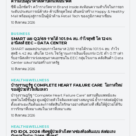
ความเป็นผู้นำค้าส่งค้าปลีกแห่งอนาคต
ซีพี แอ็กซ์ตร้า คว้ารางวัลจาก Brand Inside สะท้อนความสำเร็จในการยก
ระดับประสบการณ์ค้าส่ง-ค้าปลีกยุคใหม่ เดินหน้าสร้าง Happy & Healthy
Mall พร้อมมุ่งสู่การเป็นผู้นำด้าน Retail Tech ของภูมิภาคอาเซียน
10 สิงหาคม 2026
BUSINESS
SMART เผย Q2/69 รายได้ 101.94 ลบ. กำไรสุทธิ โต 124%
อานิสงส์ EEC – DATA CENTER
SMART เผยผลประกอบการไตรมาส 2/69 รายได้รวม 101.94 ลบ. กำไร
สุทธิ 4.42 ลบ. เติบโต 124% โชว์ฐานะการเงินแข็งแกร่ง D/E ต่ำ 0.17 เท่า
รับอานิสงส์การเร่งลงทุนภาคเอกชนใน EEC กลุ่มโรงงาน คลังสินค้า Data
Center และงานก่อสร้างภาครัฐ
10 สิงหาคม 2026
HEALTH&WELLNESS
บำรุงราษฎร์ชู COMPLETE HEART FAILURE CARE โอกาสใหม่
ของผู้ป่วยหัวใจล้มเหลว
บำรุงราษฎร์ชู “Complete Heart Failure Care” ผสานทีมแพทย์และ
เทคโนโลยีขั้นสูง ดูแลผู้ป่วยหัวใจล้มเหลวอย่างสมบูรณ์ ย้ำการส่งต่อผู้ป่วย
ตั้งแต่ระยะเริ่มต้นและการตัดสินใจรักษาอย่างทันท่วงที เพื่อให้ผู้ป่วยได้รับ
การรักษาที่เหมาะสมในเวลาที่เหมาะสม
10 สิงหาคม 2026
HEALTH&WELLNESS
PD IDOL 2026 เชิดชูผู้ป่วยล้างไตทางช่องท้องต้นแบบ ส่งต่อแรง
บันดาลใจผ่าน “เกรท วรินทร”