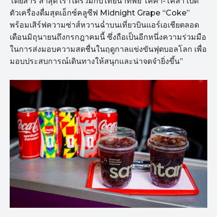
โดยสาร ล่าสุด เราได้ร่วมกับไทยน้ำทิพย์ โคคา-โคล่า เปิด
ตัวเครื่องดื่มสุดเอ็กซ์คลูซีฟ Midnight Grape “Coke”
พร้อมเสิร์ฟความซ่าส์หวานฉ่ำบนเที่ยวบินแอร์เอเชียตลอด
เดือนมิถุนายนถึงกรกฎาคมนี้ ซึ่งถือเป็นอีกหนึ่งความร่วมมือ
ในการส่งมอบความสดชื่นในฤดูกาลแข่งขันฟุตบอลโลก เพื่อ
มอบประสบการณ์เดินทางให้สนุกและน่าจดจำยิ่งขึ้น”