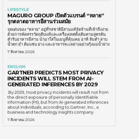
LIFESTYLE
MAGURO GROUP เปิดตัวแบรนด์ “หลาย”
รุกตลาดอาหารอีสานร่วมสมัย
จุดเด่นของ "หลาย" อยู่ที่รสชาติอีสานแท้จัดจ้านที่เข้าถึงง่าย
ด้วยการคัดสรรวัตถุดิบแท้และเครื่องเทศดั้งเดิมตามสูตรต้น
ตำรับอาหารอีสาน นำมาใส่ในเมนูที่คุ้นเคย อาทิ ส้มตำ ลาบ
น้ำตก ยำ ต้มแซ่บ ย่าง และอาหารทะเลย่างอย่างกุ้งแม่น้ำย่าง
7 สิงหาคม 2026
ENGLISH
GARTNER PREDICTS MOST PRIVACY
INCIDENTS WILL STEM FROM AI-
GENERATED INFERENCES BY 2029
By 2029, most privacy incidents will result not from
the direct exposure of personally identifiable
information (PII), but from AI-generated inferences
about individuals, according to Gartner, Inc., a
business and technology insights company.
7 สิงหาคม 2026