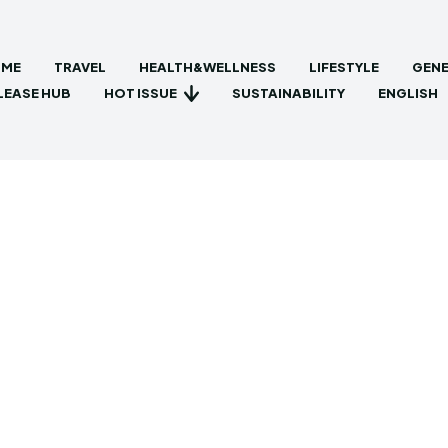
ME
TRAVEL
HEALTH&WELLNESS
LIFESTYLE
GENE
HOT ISSUE
LEASE HUB
SUSTAINABILITY
ENGLISH