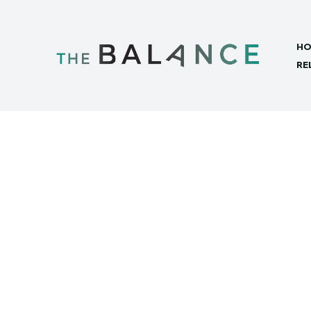
HO
RE