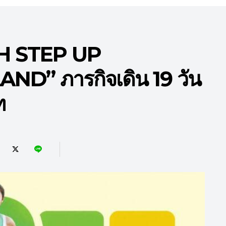
H STEP UP
D” ภารกิจเดิน 19 วัน
ท