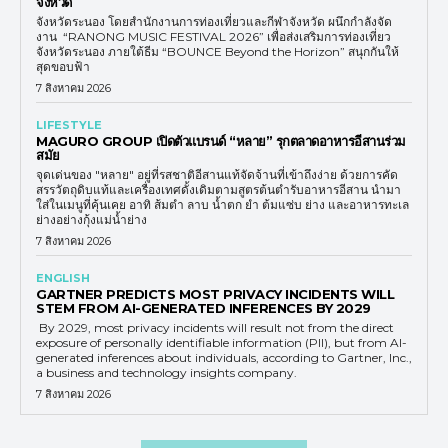
จังหวัด
จังหวัดระนอง โดยสำนักงานการท่องเที่ยวและกีฬาจังหวัด ผนึกกำลังจัด
งาน “RANONG MUSIC FESTIVAL 2026” เพื่อส่งเสริมการท่องเที่ยว
จังหวัดระนอง ภายใต้ธีม “BOUNCE Beyond the Horizon” สนุกกันให้
สุดขอบฟ้า
7 สิงหาคม 2026
LIFESTYLE
MAGURO GROUP เปิดตัวแบรนด์ “หลาย” รุกตลาดอาหารอีสานร่วม
สมัย
จุดเด่นของ "หลาย" อยู่ที่รสชาติอีสานแท้จัดจ้านที่เข้าถึงง่าย ด้วยการคัด
สรรวัตถุดิบแท้และเครื่องเทศดั้งเดิมตามสูตรต้นตำรับอาหารอีสาน นำมา
ใส่ในเมนูที่คุ้นเคย อาทิ ส้มตำ ลาบ น้ำตก ยำ ต้มแซ่บ ย่าง และอาหารทะเล
ย่างอย่างกุ้งแม่น้ำย่าง
7 สิงหาคม 2026
ENGLISH
GARTNER PREDICTS MOST PRIVACY INCIDENTS WILL
STEM FROM AI-GENERATED INFERENCES BY 2029
By 2029, most privacy incidents will result not from the direct
exposure of personally identifiable information (PII), but from AI-
generated inferences about individuals, according to Gartner, Inc.,
a business and technology insights company.
7 สิงหาคม 2026