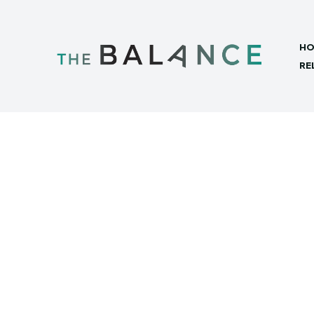
HO
RE