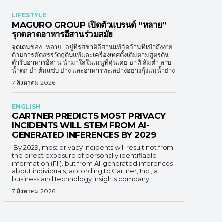
LIFESTYLE
MAGURO GROUP เปิดตัวแบรนด์ “หลาย”
รุกตลาดอาหารอีสานร่วมสมัย
จุดเด่นของ "หลาย" อยู่ที่รสชาติอีสานแท้จัดจ้านที่เข้าถึงง่าย
ด้วยการคัดสรรวัตถุดิบแท้และเครื่องเทศดั้งเดิมตามสูตรต้น
ตำรับอาหารอีสาน นำมาใส่ในเมนูที่คุ้นเคย อาทิ ส้มตำ ลาบ
น้ำตก ยำ ต้มแซ่บ ย่าง และอาหารทะเลย่างอย่างกุ้งแม่น้ำย่าง
7 สิงหาคม 2026
ENGLISH
GARTNER PREDICTS MOST PRIVACY
INCIDENTS WILL STEM FROM AI-
GENERATED INFERENCES BY 2029
By 2029, most privacy incidents will result not from
the direct exposure of personally identifiable
information (PII), but from AI-generated inferences
about individuals, according to Gartner, Inc., a
business and technology insights company.
7 สิงหาคม 2026