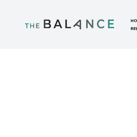
HO
RE