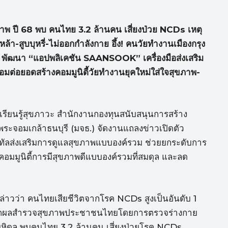
ภาพ ปี 68 พบ คนไทย 3.2 ล้านคน เสี่ยงป่วย NCDs
เหตุ
า-สูบบุหรี่-ไม่ออกกำลังกาย อึ้ง! คนวัยทำงานเมืองกรุง
ลัง พัฒนา “แอปพลิเคชัน SAANSOOK”
เครื่องมือส่งเสริม
มต่อยอดสร้างคอมมูนิตี้วัยทำงานยุคใหม่ใส่ใจสุขภาพ-
นย์เรียนรู้สุขภาวะ สำนักงานกองทุนสนับสนุนการสร้าง
พระจอมเกล้าธนบุรี (มจธ.) จัดงานแถลงข่าวเปิดตัว
ิทัลส่งเสริมการดูแลสุขภาพแบบองค์รวม ช่วยยกระดับการ
างคอมมูนิตี้การมีสุขภาพดีแบบองค์รวมที่สมดุล และลด
ล่าวว่า คนไทยเสียชีวิตจากโรค NCDs สูงเป็นอันดับ 1
ด จากผลสำรวจสุขภาพประชาชนไทยโดยการตรวจร่างกาย
ยมหิดล พบคนไทย 3.2 ล้านคน เสี่ยงป่วยโรค NCDs