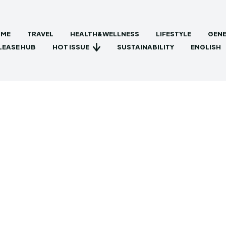
ME
TRAVEL
HEALTH&WELLNESS
LIFESTYLE
GENE
HOT ISSUE
LEASE HUB
SUSTAINABILITY
ENGLISH