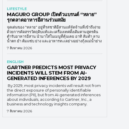
LIFESTYLE
MAGURO GROUP เปิดตัวแบรนด์ “หลาย”
รุกตลาดอาหารอีสานร่วมสมัย
จุดเด่นของ "หลาย" อยู่ที่รสชาติอีสานแท้จัดจ้านที่เข้าถึงง่าย
ด้วยการคัดสรรวัตถุดิบแท้และเครื่องเทศดั้งเดิมตามสูตรต้น
ตำรับอาหารอีสาน นำมาใส่ในเมนูที่คุ้นเคย อาทิ ส้มตำ ลาบ
น้ำตก ยำ ต้มแซ่บ ย่าง และอาหารทะเลย่างอย่างกุ้งแม่น้ำย่าง
7 สิงหาคม 2026
ENGLISH
GARTNER PREDICTS MOST PRIVACY
INCIDENTS WILL STEM FROM AI-
GENERATED INFERENCES BY 2029
By 2029, most privacy incidents will result not from
the direct exposure of personally identifiable
information (PII), but from AI-generated inferences
about individuals, according to Gartner, Inc., a
business and technology insights company.
7 สิงหาคม 2026