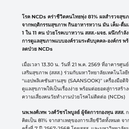
โรค NCDs
คร่าชีวิตคนไทยพุ่ง 81% ผลสำรวจสุข
จากพฤติกรรมสุขภาพ กินอาหารหวาน มัน เค็ม-ดื่มเหล้
1 ใน 11 คน ป่วยโรคเบาหวาน สสส.-มจธ. ผนึกกำ
การดูแลสุขภาพแบบองค์รวมระดับบุคคล-องค์กร พร้อ
ลดป่วย NCDs
เมื่อเวลา 13.30 น. วันที่ 21 พ.ค. 2569 ที่อาคารศู
เสริมสุขภาพ (สสส.) ร่วมกับมหาวิทยาลัยเทคโนโลยี
“แอปพลิเคชันสานสุข (SAANSOOK)” เครื่องมือดิจ
ดูแลสุขภาพให้เป็นเรื่องง่าย พร้อมต่อยอดสู่การสร้
ความเสี่ยงคนวัยทำงานป่วยโรคไม่ติดต่อ (NCDs)
นพ.พงศ์เทพ วงศ์วัชรไพบูลย์ ผู้จัดการกองทุน สสส.
ก
คิดเป็น 81% จากสาเหตุของการเสียชีวิตทั้งหม
ครั้งที่ 7 ปี 2567-2568 โดยสสส. และมหาวิทยาลั