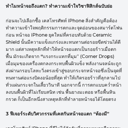
ทำไมหน้าจอถึงแตก?
ทำความเข้าใจวิชาฟิสิกส์ฉบับย่อ
ก่อนจะไปเลือกซื้อ เคสโทรศัพท์ iPhone สิ่งสำคัญคือต้อง
ทำความเข้าใจพฤติกรรมการตกและจุดอ่อนของสมาร์ตโฟน
ก่อน หน้าจอ iPhone ยุคใหม่ที่ครอบทับด้วย Ceramic
Shield นั้นมีความแข็งแกร่งและทนทานต่อรอยขีดข่วนได้ดี
มาก แต่สาเหตุหลักที่ทำให้หน้าจอแตกเป็นรอยร้าวเมื่อตก
พื้น มักจะเกิดจาก
“
แรงกระแทกที่มุม” (Corner Drops)
เมื่อมุมของเครื่องตกลงกระทบพื้นผิวแข็ง พลังงานจลน์จะถูก
ส่งผ่านกรอบโลหะวิ่งตรงเข้าสู่ขอบกระจกหน้าจอซึ่งเป็นจุดที่
ทนทานต่อแรงบิดงอน้อยที่สุด ทำให้เกิดรอยร้าวที่ลุกลามไป
ทั่วแผ่นกระจกในเสี้ยววินาที นอกจากนี้ การตกแบบคว่ำหน้า
ลงบนพื้นผิวที่ไม่เรียบสนิท เช่น พื้นยางมะตอย หรือพื้นหิน
กรวด ก็เป็นอีกหนึ่งสาเหตุหลักที่ทำลายหน้าจอได้โดยตรง
3
ฟีเจอร์ระดับวิศวกรรมที่เคสกันหน้าจอแตก “
ต้องมี”