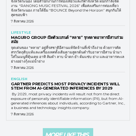
จังหวัดระนอง โดยสำนักงานการท่องเที่ยวและกีฬาจังหวัด ผนึกกำลังจัด
งาน “RANONG MUSIC FESTIVAL 2026” เพื่อส่งเสริมการท่องเที่ยว
จังหวัดระนอง ภายใต้ธีม “BOUNCE Beyond the Horizon” สนุกกันให้
สุดขอบฟ้า
7 สิงหาคม 2026
LIFESTYLE
MAGURO GROUP เปิดตัวแบรนด์ “หลาย” รุกตลาดอาหารอีสานร่วม
สมัย
จุดเด่นของ "หลาย" อยู่ที่รสชาติอีสานแท้จัดจ้านที่เข้าถึงง่าย ด้วยการคัด
สรรวัตถุดิบแท้และเครื่องเทศดั้งเดิมตามสูตรต้นตำรับอาหารอีสาน นำมา
ใส่ในเมนูที่คุ้นเคย อาทิ ส้มตำ ลาบ น้ำตก ยำ ต้มแซ่บ ย่าง และอาหารทะเล
ย่างอย่างกุ้งแม่น้ำย่าง
7 สิงหาคม 2026
ENGLISH
GARTNER PREDICTS MOST PRIVACY INCIDENTS WILL
STEM FROM AI-GENERATED INFERENCES BY 2029
By 2029, most privacy incidents will result not from the direct
exposure of personally identifiable information (PII), but from AI-
generated inferences about individuals, according to Gartner, Inc.,
a business and technology insights company.
7 สิงหาคม 2026
MORE LIKE THIS