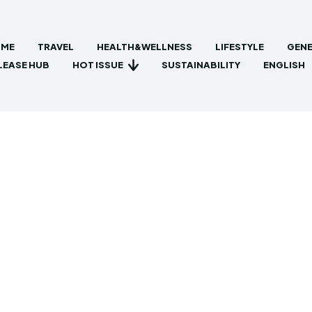
ME
TRAVEL
HEALTH&WELLNESS
LIFESTYLE
GENE
HOT ISSUE
LEASE HUB
SUSTAINABILITY
ENGLISH