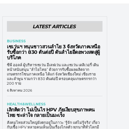
LATEST ARTICLES
BUSINESS
เซเว่นฯ หนุนชาวสวนลำไย 3 จังหวัดภาคเหนือ
รับซื้อกว่า 830 ตันต่อปี ดันลำไยอีดอพวงสดสู่ผู้
บริโภค
ซีพี ออลล์ ผู้บริหารเซเว่น อีเลฟเว่น และเซเว่น เดลิเวอรี่ เดิน
หน้าสนับสนุน “ลำไยไทย” ด้วยการรับซื้อผลผลิตจาก
เกษตรกรโซนภาคเหนือ ได้แก่ จังหวัดเชียงใหม่ เชียงราย
และลำพูน รวมกว่า 830 ตันต่อปี ครอบคลุมเกษตรกรกว่า
200 ราย
6 สิงหาคม 2026
HEALTH&WELLNESS
เลิกคิดว่า ไม่เป็นไร HPV ภัยเงียบสุขภาพคน
ไทย ชะล่าใจ กลายเป็นมะเร็ง
สังคมไทยส่วนใหญ่ยังตกอยู่ในภาวะ 'รู้จัก แต่ไม่รู้จริง' เกี่ยว
กับเชื้อ HPV หลายคนเห็นเป็นเรื่องไกลตัว ทุกนาทีทั่วโลกมี