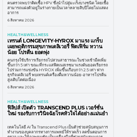
คนตรวจพบว่าติดเชื้อ HPV ซึ่งนำไปสู่มะเร็งบางชนิด โดยเชื้อ
สามารถแฝงตัวอยู่ในร่างกายเป็นเวลาหลายสิบปีโดยไม่แสดง
อาการ
6 สิงหาคม 2026
HEALTH&WELLNESS
เทรนด์ LONGEVITY-HYROX มาแรง แกร็บ
เผยพฤติกรรมสุขภาพเดลิเวอรี่ ฟิตเฟิร์ม หวาน
น้อย โปรตีน ยอดพุ่ง
คนกรุงใช้บริการเรียกรถไปสวนสาธารณะในช่วงเช้ามืดเพิ่ม
ขึ้นกว่า 5 เท่า ขณะที่กระแสฟิตเนสเรซมาแรงดันยอดเรียกรถ
ไปร่วมการแข่งขัน HYROX เพิ่มขึ้นเกือบกว่า 2.5 เท่า ฟาก
ธุรกิจเดลิเวอรี พบเทรนด์เครื่องดื่มหวานน้อย-อาหารโปรตีน
สูงเติบโตต่อเนื่อง
6 สิงหาคม 2026
HEALTH&WELLNESS
ฟิลิปส์ เปิดตัว TRANSCEND PLUS เวอร์ชั่น
ใหม่ รองรับการวินิจฉัยโรคหัวใจได้อย่างแม่นยำ
เทคโนโลยี AI ใน Transcend Plus เป็นตัวช่วยสนับสนุนการ
ทำงานของบุคลากรทางการแพทย์ให้รวดเร็ว ลดขั้นตอนการ
ตรวจ และให้ภาพคมชัด เป็นเครื่องมือที่ช่วยสนับสนุนการ