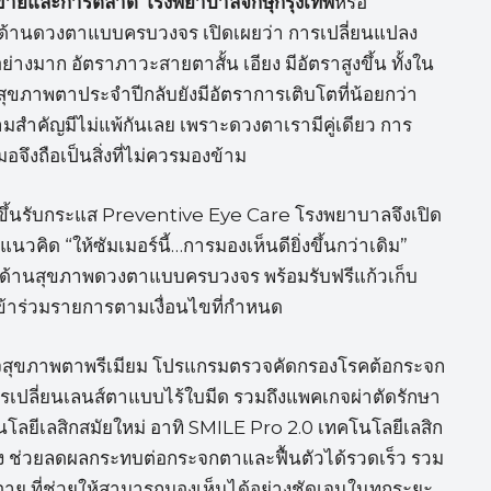
ายขายและการตลาด โรงพยาบาลจักษุกรุงเทพ
หรือ
านดวงตาแบบครบวงจร เปิดเผยว่า การเปลี่ยนแปลง
างมาก อัตราภาวะสายตาสั้น เอียง มีอัตราสูงขึ้น ทั้งใน
สุขภาพตาประจำปีกลับยังมีอัตราการเติบโตที่น้อยกว่า
วามสำคัญมีไม่แพ้กันเลย เพราะดวงตาเรามีคู่เดียว การ
ึงถือเป็นสิ่งที่ไม่ควรมองข้าม
ขึ้นรับกระแส Preventive Eye Care โรงพยาบาลจึงเปิด
ด “ให้ซัมเมอร์นี้…การมองเห็นดียิ่งขึ้นกว่าเดิม”
ด้านสุขภาพดวงตาแบบครบวงจร พร้อมรับฟรีแก้วเก็บ
้เข้าร่วมรายการตามเงื่อนไขที่กำหนด
จสุขภาพตาพรีเมียม โปรแกรมตรวจคัดกรองโรคต้อกระจก
ปลี่ยนเลนส์ตาแบบไร้ใบมีด รวมถึงแพคเกจผ่าตัดรักษา
นโลยีเลสิกสมัยใหม่ อาทิ SMILE Pro 2.0 เทคโนโลยีเลสิก
อข้าง ช่วยลดผลกระทบต่อกระจกตาและฟื้นตัวได้รวดเร็ว รวม
ุ ที่ช่วยให้สามารถมองเห็นได้อย่างชัดเจนในทุกระยะ