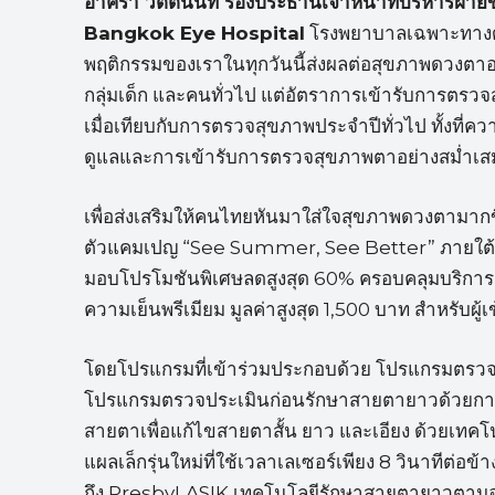
อาคีรา วิตตนนท์ รองประธานเจ้าหน้าที่บริหารฝ่
Bangkok Eye Hospital
โรงพยาบาลเฉพาะทางด้
พฤติกรรมของเราในทุกวันนี้ส่งผลต่อสุขภาพดวงตาอย่
กลุ่มเด็ก และคนทั่วไป แต่อัตราการเข้ารับการตรวจ
เมื่อเทียบกับการตรวจสุขภาพประจำปีทั่วไป ทั้งที่ค
ดูแลและการเข้ารับการตรวจสุขภาพตาอย่างสม่ำเสมอจ
เพื่อส่งเสริมให้คนไทยหันมาใส่ใจสุขภาพดวงตามาก
ตัวแคมเปญ “See Summer, See Better” ภายใต้แนวคิ
มอบโปรโมชันพิเศษลดสูงสุด 60% ครอบคลุมบริการ
ความเย็นพรีเมียม มูลค่าสูงสุด 1,500 บาท สำหรับผู
โดยโปรแกรมที่เข้าร่วมประกอบด้วย โปรแกรมตรว
โปรแกรมตรวจประเมินก่อนรักษาสายตายาวด้วยการเ
สายตาเพื่อแก้ไขสายตาสั้น ยาว และเอียง ด้วยเทคโ
แผลเล็กรุ่นใหม่ที่ใช้เวลาเลเซอร์เพียง 8 วินาทีต่
ถึง PresbyLASIK เทคโนโลยีรักษาสายตายาวตามอาย